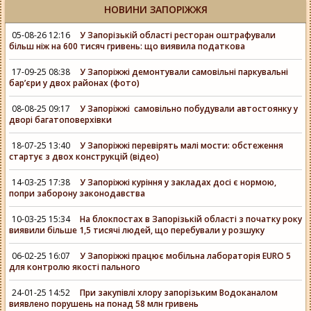
НОВИНИ ЗАПОРІЖЖЯ
05-08-26 12:16
У Запорізькій області ресторан оштрафували
більш ніж на 600 тисяч гривень: що виявила податкова
17-09-25 08:38
У Запоріжжі демонтували самовільні паркувальні
бар’єри у двох районах (фото)
08-08-25 09:17
У Запоріжжі самовільно побудували автостоянку у
дворі багатоповерхівки
18-07-25 13:40
У Запоріжжі перевірять малі мости: обстеження
стартує з двох конструкцій (відео)
14-03-25 17:38
У Запоріжжі куріння у закладах досі є нормою,
попри заборону законодавства
10-03-25 15:34
На блокпостах в Запорізькій області з початку року
виявили більше 1,5 тисячі людей, що перебували у розшуку
06-02-25 16:07
У Запоріжжі працює мобільна лабораторія EURO 5
для контролю якості пального
24-01-25 14:52
При закупівлі хлору запорізьким Водоканалом
виявлено порушень на понад 58 млн гривень