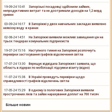
19-09-24 10:41
Запорізькі посадовці здійснили зайвих,
непродуктивних витрат та не доотримали доходів на 1,2 млрд
гривен
03-09-24 16:17
В Запоріжжі у двох навчальних закладах виявлено
неякісну воду в кранах
02-08-24 14:51
На Запоріжжі виявили можливі завищення цін на
трьох тендерах комунальних підприємств
19-07-24 15:16
Наступного тижня на Запоріжжі розпочнуть
перевірки застосування графіків відключення світла
17-07-24 13:30
Верещук відвідала Запоріжжя і заявила, що
область в лідерах по мобілізації: підсумки візиту (відео)
11-07-24 15:38
В Україні проведуть перевірки щодо
справедливості графіків відключень світла
17-05-24 15:29
В одному із пологових Запоріжжя виявили
прострочених ліків та зайве нарахування доплат на 700 тисяч
Більше новин