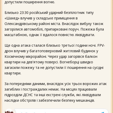
допустили поширення вогню.
Близько 23:30 російський ударний безпілотник типу
«Шахед» влучив у складське приміщення в
Олександрівському районі міста. Внаслідок вибуху також
загорілися автомобілі, припарковані поруч. Пожежа була
масштабною, однак її вдалося повністю ліквідувати.
Ще одна атака сталася близько третьої години ночі. FPV-
дрон влучив у багатоповерховий житловий будинок у
Космічному мікрорайоні. Через удар загорівся балкон
квартири на дев'ятому поверсі. Вогнеборці швидко
загасили пожежу та не допустили її поширення на сусідні
квартири.
За попередніми даними, внаслідок усіх трьох ворожих атак
загиблих і постраждалих немає. На місцях працювали
підрозділи ДСНС та інші екстрені служби, які ліквідували
наслідки обстрілів і забезпечили безпеку мешканців.