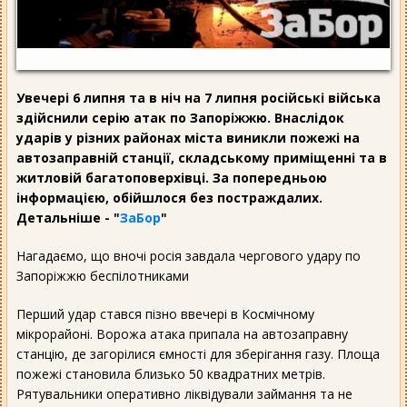
Увечері 6 липня та в ніч на 7 липня російські війська
здійснили серію атак по Запоріжжю. Внаслідок
ударів у різних районах міста виникли пожежі на
автозаправній станції, складському приміщенні та в
житловій багатоповерхівці. За попередньою
інформацією, обійшлося без постраждалих.
Детальніше - "
ЗаБор
"
Нагадаємо, що вночі росія завдала чергового удару по
Запоріжжю беспілотниками
Перший удар стався пізно ввечері в Космічному
мікрорайоні. Ворожа атака припала на автозаправну
станцію, де загорілися ємності для зберігання газу. Площа
пожежі становила близько 50 квадратних метрів.
Рятувальники оперативно ліквідували займання та не