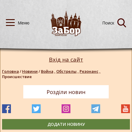
Вхід на сайт
Головна
/
Новини
/
Война
,
Обстрелы
,
Резонанс
,
Происшествие
Розділи новин
ДОДАТИ НОВИНУ