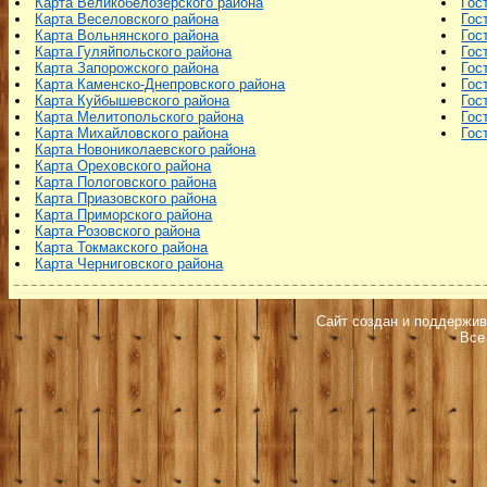
Карта Великобелозерского района
Гос
Карта Веселовского района
Гос
Карта Вольнянского района
Гос
Карта Гуляйпольского района
Гос
Карта Запорожского района
Гос
Карта Каменско-Днепровского района
Гос
Карта Куйбышевского района
Гос
Карта Мелитопольского района
Гос
Карта Михайловского района
Гос
Карта Новониколаевского района
Карта Ореховского района
Карта Пологовского района
Карта Приазовского района
Карта Приморского района
Карта Розовского района
Карта Токмакского района
Карта Черниговского района
Сайт создан и поддержив
Все