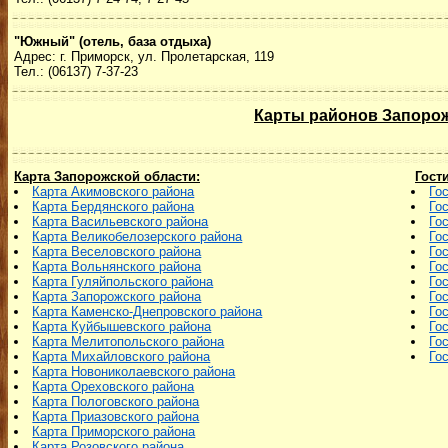
"Южный" (отель, база отдыха)
Адрес: г. Приморск, ул. Пролетарская, 119
Тел.: (06137) 7-37-23
Карты районов Запоро
Карта Запорожской области:
Гост
Карта Акимовского района
Го
Карта Бердянского района
Го
Карта Васильевского района
Го
Карта Великобелозерского района
Го
Карта Веселовского района
Го
Карта Вольнянского района
Го
Карта Гуляйпольского района
Го
Карта Запорожского района
Го
Карта Каменско-Днепровского района
Го
Карта Куйбышевского района
Го
Карта Мелитопольского района
Го
Карта Михайловского района
Го
Карта Новониколаевского района
Карта Ореховского района
Карта Пологовского района
Карта Приазовского района
Карта Приморского района
Карта Розовского района