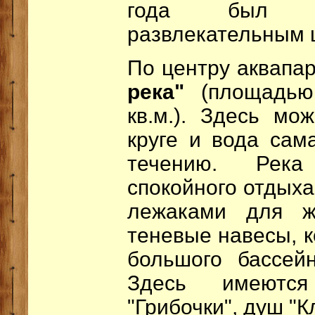
года был 
развлекательным 
По центру аквапа
река"
(площадью
кв.м.). Здесь мо
круге и вода сам
течению. Река
спокойного отдыха:
лежаками для ж
теневые навесы, к
большого бассей
Здесь имеются
"Грибочки", душ "К