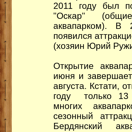
2011 году был п
"Оскар" (общи
аквапарком). В
появился аттракци
(хозяин Юрий Ружи
Открытие аквапа
июня и завершает
августа. Кстати, о
году только 13
многих аквапар
сезонный аттрак
Бердянский ак