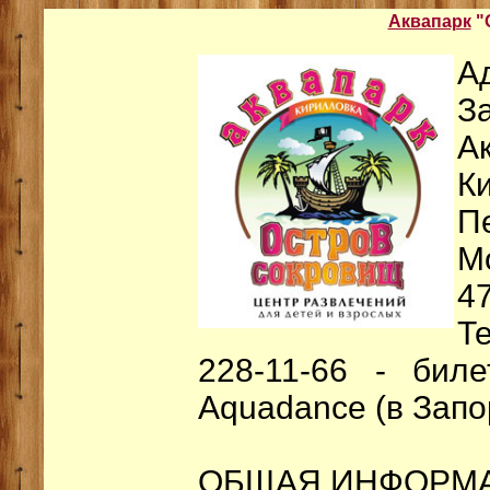
Аквапарк
"
А
З
А
К
П
Мо
4
Т
228-11-66 - бил
Aquadance (в Запо
ОБЩАЯ ИНФОРМ