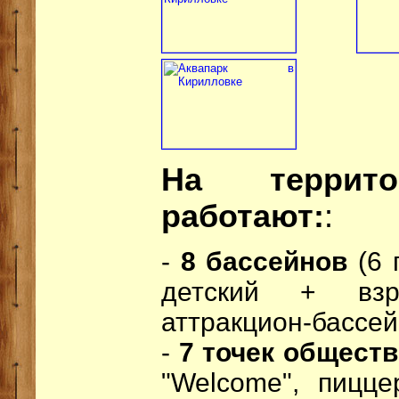
На террито
работают:
:
-
8 бассейнов
(6 
детский + взр
аттракцион-бассей
-
7 точек общест
"Welcome", пицце