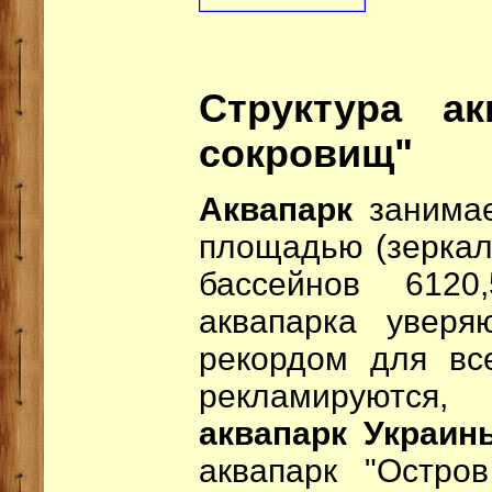
Структура ак
сокровищ"
Аквапарк
занимае
площадью (зеркал
бассейнов 6120
аквапарка уверя
рекордом для вс
рекламируютс
аквапарк Украин
аквапарк "Остро