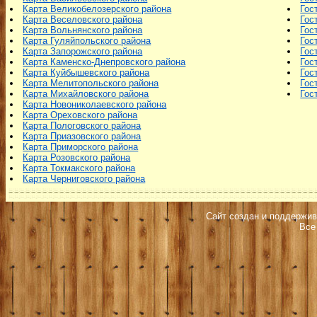
Карта Великобелозерского района
Гос
Карта Веселовского района
Гос
Карта Вольнянского района
Гос
Карта Гуляйпольского района
Гос
Карта Запорожского района
Гос
Карта Каменско-Днепровского района
Гос
Карта Куйбышевского района
Гос
Карта Мелитопольского района
Гос
Карта Михайловского района
Гос
Карта Новониколаевского района
Карта Ореховского района
Карта Пологовского района
Карта Приазовского района
Карта Приморского района
Карта Розовского района
Карта Токмакского района
Карта Черниговского района
Сайт создан и поддержив
Все