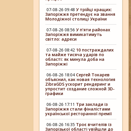
07-08-26 09:48
У трійці кращих:
Запоріжжя претендує на звання
Молодіжної столиці України
07-08-26 08:56
У п’яти районах
Запоріжжя вимикатимуть
світло: адреси
07-08-26 08:42
10 постраждалих
та майже тисяча ударів по
області: як минула доба на
Запоріжжі
06-08-26 18:04
Сергей Токарев
объяснил, как новая технология
ZibraGDS ускорит рендеринг и
упростит создание сложной 3D-
графики
06-08-26 17:11
Три заклади із
Запоріжжя стали фіналістами
української ресторанної премії
06-08-26 16:35
Троє вчителів із
Запорізької області увійшли до