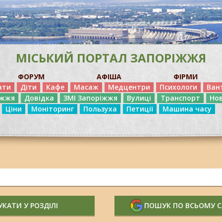
МІСЬКИЙ ПОРТАЛ ЗАПОРІЖЖЯ
ФОРУМ
АФІША
ФІРМИ
ати
Діти
Кафе
Масаж
Медцентри
Психологи
Ван
іжжя
Довідка
ЗМІ Запоріжжя
Вулиці
Транспорт
Но
Ціни
Моніторинг
Пользуха
Петиції
Машина часу
КАТИ У РОЗДІЛІ
ПОШУК ПО ВСЬОМУ 