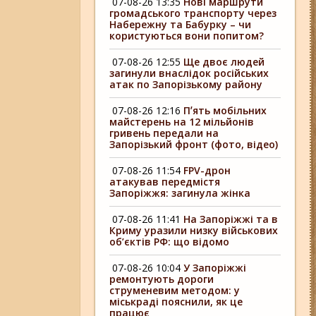
07-08-26 13:35
Нові маршрути
громадського транспорту через
Набережну та Бабурку – чи
користуються вони попитом?
07-08-26 12:55
Ще двоє людей
загинули внаслідок російських
атак по Запорізькому району
07-08-26 12:16
Пʼять мобільних
майстерень на 12 мільйонів
гривень передали на
Запорізький фронт (фото, відео)
07-08-26 11:54
FPV-дрон
атакував передмістя
Запоріжжя: загинула жінка
07-08-26 11:41
На Запоріжжі та в
Криму уразили низку військових
об’єктів РФ: що відомо
07-08-26 10:04
У Запоріжжі
ремонтують дороги
струменевим методом: у
міськраді пояснили, як це
працює