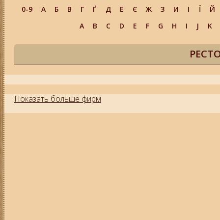
0-9
А
Б
В
Г
Ґ
Д
Е
Є
Ж
З
И
І
Ї
Й
A
B
C
D
E
F
G
H
I
J
K
РЕСТ
Показать больше фирм