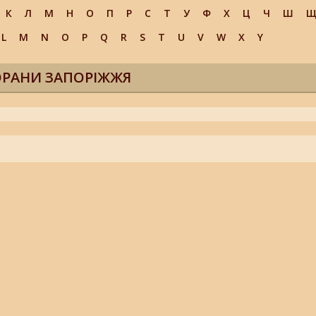
К
Л
М
Н
О
П
Р
С
Т
У
Ф
Х
Ц
Ч
Ш
L
M
N
O
P
Q
R
S
T
U
V
W
X
Y
ОРАНИ ЗАПОРІЖЖЯ