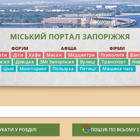
МІСЬКИЙ ПОРТАЛ ЗАПОРІЖЖЯ
ФОРУМ
АФІША
ФІРМИ
ати
Діти
Кафе
Масаж
Медцентри
Психологи
Ван
іжжя
Довідка
ЗМІ Запоріжжя
Вулиці
Транспорт
Но
Ціни
Моніторинг
Пользуха
Петиції
Машина часу
КАТИ У РОЗДІЛІ
ПОШУК ПО ВСЬОМУ 