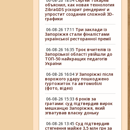
06-08-26 18:04
Сергей Токарев
объяснил, как новая технология
ZibraGDS ускорит рендеринг и
упростит создание сложной 3D-
графики
06-08-26 17:11
Три заклади із
Запоріжжя стали фіналістами
української ресторанної премії
06-08-26 16:35
Троє вчителів із
Запорізької області увійшли до
ТОП-50 найкращих педагогів
України
06-08-26 16:04
У Запоріжжі після
ворожого удару пошкоджено
гуртожиток та автомобілі
(фото, відео)
06-08-26 15:33
6 років за
гратами: суд підтвердив вирок
мешканцю Запоріжжя, який
згватував власну доньку
06-08-26 13:45
Суд підтвердив
стягнення майже 3,5 млн грн за