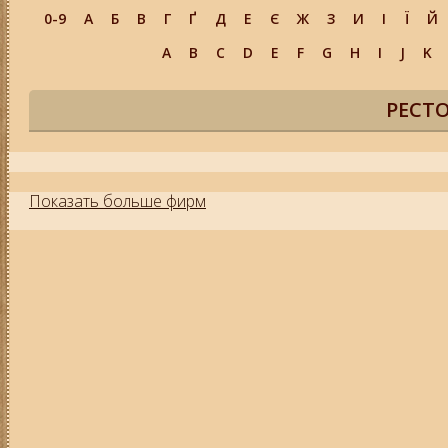
0-9
А
Б
В
Г
Ґ
Д
Е
Є
Ж
З
И
І
Ї
Й
A
B
C
D
E
F
G
H
I
J
K
РЕСТ
Показать больше фирм