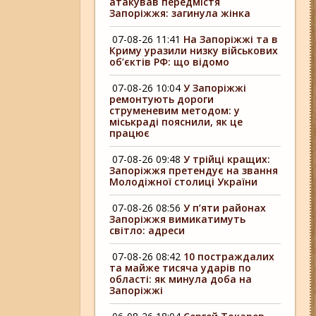
атакував передмістя
Запоріжжя: загинула жінка
07-08-26 11:41
На Запоріжжі та в
Криму уразили низку військових
об’єктів РФ: що відомо
07-08-26 10:04
У Запоріжжі
ремонтують дороги
струменевим методом: у
міськраді пояснили, як це
працює
07-08-26 09:48
У трійці кращих:
Запоріжжя претендує на звання
Молодіжної столиці України
07-08-26 08:56
У п’яти районах
Запоріжжя вимикатимуть
світло: адреси
07-08-26 08:42
10 постраждалих
та майже тисяча ударів по
області: як минула доба на
Запоріжжі