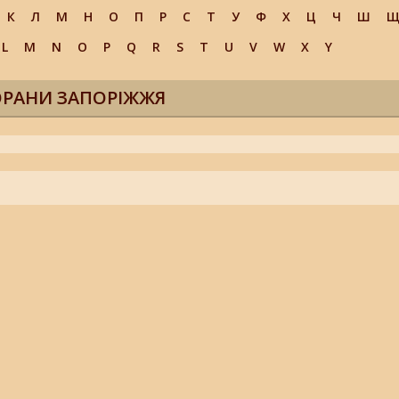
К
Л
М
Н
О
П
Р
С
Т
У
Ф
Х
Ц
Ч
Ш
L
M
N
O
P
Q
R
S
T
U
V
W
X
Y
ОРАНИ ЗАПОРІЖЖЯ