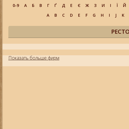
0-9
А
Б
В
Г
Ґ
Д
Е
Є
Ж
З
И
І
Ї
Й
A
B
C
D
E
F
G
H
I
J
K
РЕСТ
Показать больше фирм