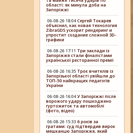
та майже тисяча ударів по
області: як минула доба на
Запоріжжі
06-08-26 18:04
Сергей Токарев
объяснил, как новая технология
ZibraGDS ускорит рендеринг и
упростит создание сложной 3D-
графики
06-08-26 17:11
Три заклади із
Запоріжжя стали фіналістами
української ресторанної премії
06-08-26 16:35
Троє вчителів із
Запорізької області увійшли до
ТОП-50 найкращих педагогів
України
06-08-26 16:04
У Запоріжжі після
ворожого удару пошкоджено
гуртожиток та автомобілі
(фото, відео)
06-08-26 15:33
6 років за
гратами: суд підтвердив вирок
мешканцю Запоріжжя, який