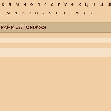
К
Л
М
Н
О
П
Р
С
Т
У
Ф
Х
Ц
Ч
Ш
L
M
N
O
P
Q
R
S
T
U
V
W
X
Y
ОРАНИ ЗАПОРІЖЖЯ