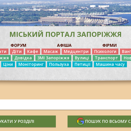
МІСЬКИЙ ПОРТАЛ ЗАПОРІЖЖЯ
ФОРУМ
АФІША
ФІРМИ
ати
Діти
Кафе
Масаж
Медцентри
Психологи
Ван
іжжя
Довідка
ЗМІ Запоріжжя
Вулиці
Транспорт
Но
Ціни
Моніторинг
Пользуха
Петиції
Машина часу
КАТИ У РОЗДІЛІ
ПОШУК ПО ВСЬОМУ 