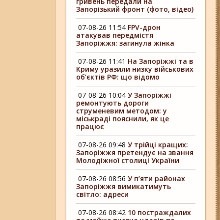
гривень передали на
Запорізький фронт (фото, відео)
07-08-26 11:54
FPV-дрон
атакував передмістя
Запоріжжя: загинула жінка
07-08-26 11:41
На Запоріжжі та в
Криму уразили низку військових
об’єктів РФ: що відомо
07-08-26 10:04
У Запоріжжі
ремонтують дороги
струменевим методом: у
міськраді пояснили, як це
працює
07-08-26 09:48
У трійці кращих:
Запоріжжя претендує на звання
Молодіжної столиці України
07-08-26 08:56
У п’яти районах
Запоріжжя вимикатимуть
світло: адреси
07-08-26 08:42
10 постраждалих