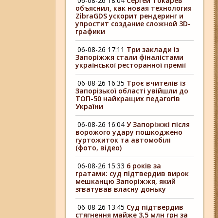
06-08-26 18:04
Сергей Токарев
объяснил, как новая технология
ZibraGDS ускорит рендеринг и
упростит создание сложной 3D-
графики
06-08-26 17:11
Три заклади із
Запоріжжя стали фіналістами
української ресторанної премії
06-08-26 16:35
Троє вчителів із
Запорізької області увійшли до
ТОП-50 найкращих педагогів
України
06-08-26 16:04
У Запоріжжі після
ворожого удару пошкоджено
гуртожиток та автомобілі
(фото, відео)
06-08-26 15:33
6 років за
гратами: суд підтвердив вирок
мешканцю Запоріжжя, який
згватував власну доньку
06-08-26 13:45
Суд підтвердив
стягнення майже 3,5 млн грн за