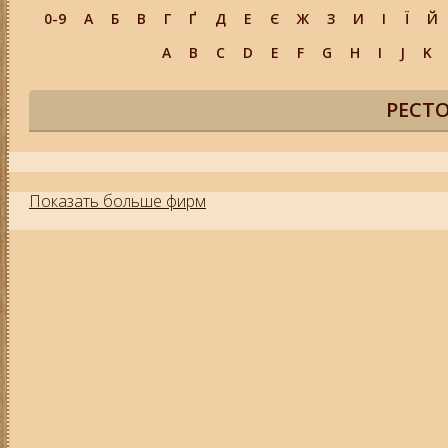
0-9
А
Б
В
Г
Ґ
Д
Е
Є
Ж
З
И
І
Ї
Й
A
B
C
D
E
F
G
H
I
J
K
РЕСТ
Показать больше фирм