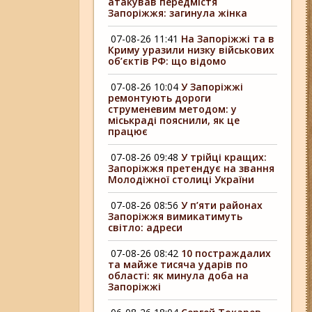
атакував передмістя
Запоріжжя: загинула жінка
07-08-26 11:41
На Запоріжжі та в
Криму уразили низку військових
об’єктів РФ: що відомо
07-08-26 10:04
У Запоріжжі
ремонтують дороги
струменевим методом: у
міськраді пояснили, як це
працює
07-08-26 09:48
У трійці кращих:
Запоріжжя претендує на звання
Молодіжної столиці України
07-08-26 08:56
У п’яти районах
Запоріжжя вимикатимуть
світло: адреси
07-08-26 08:42
10 постраждалих
та майже тисяча ударів по
області: як минула доба на
Запоріжжі