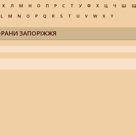
К
Л
М
Н
О
П
Р
С
Т
У
Ф
Х
Ц
Ч
Ш
L
M
N
O
P
Q
R
S
T
U
V
W
X
Y
ОРАНИ ЗАПОРІЖЖЯ