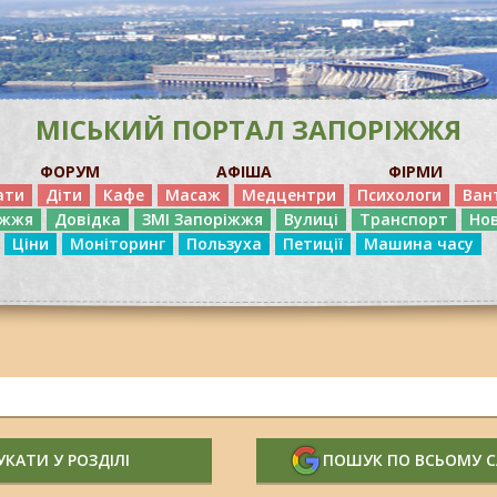
МІСЬКИЙ ПОРТАЛ ЗАПОРІЖЖЯ
ФОРУМ
АФІША
ФІРМИ
ати
Діти
Кафе
Масаж
Медцентри
Психологи
Ван
іжжя
Довідка
ЗМІ Запоріжжя
Вулиці
Транспорт
Но
Ціни
Моніторинг
Пользуха
Петиції
Машина часу
КАТИ У РОЗДІЛІ
ПОШУК ПО ВСЬОМУ 