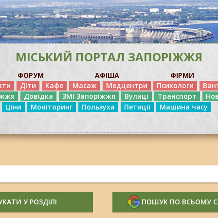
МІСЬКИЙ ПОРТАЛ ЗАПОРІЖЖЯ
ФОРУМ
АФІША
ФІРМИ
ати
Діти
Кафе
Масаж
Медцентри
Психологи
Ван
іжжя
Довідка
ЗМІ Запоріжжя
Вулиці
Транспорт
Но
Ціни
Моніторинг
Пользуха
Петиції
Машина часу
КАТИ У РОЗДІЛІ
ПОШУК ПО ВСЬОМУ 