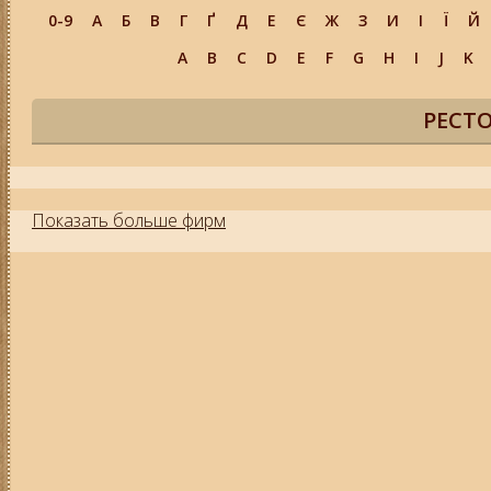
0-9
А
Б
В
Г
Ґ
Д
Е
Є
Ж
З
И
І
Ї
Й
A
B
C
D
E
F
G
H
I
J
K
РЕСТ
Показать больше фирм