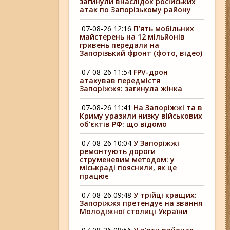
загинули внаслідок російських
атак по Запорізькому району
07-08-26 12:16
Пʼять мобільних
майстерень на 12 мільйонів
гривень передали на
Запорізький фронт (фото, відео)
07-08-26 11:54
FPV-дрон
атакував передмістя
Запоріжжя: загинула жінка
07-08-26 11:41
На Запоріжжі та в
Криму уразили низку військових
об’єктів РФ: що відомо
07-08-26 10:04
У Запоріжжі
ремонтують дороги
струменевим методом: у
міськраді пояснили, як це
працює
07-08-26 09:48
У трійці кращих:
Запоріжжя претендує на звання
Молодіжної столиці України