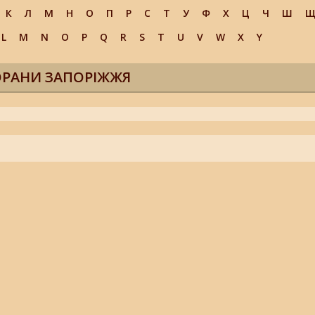
К
Л
М
Н
О
П
Р
С
Т
У
Ф
Х
Ц
Ч
Ш
L
M
N
O
P
Q
R
S
T
U
V
W
X
Y
ОРАНИ ЗАПОРІЖЖЯ