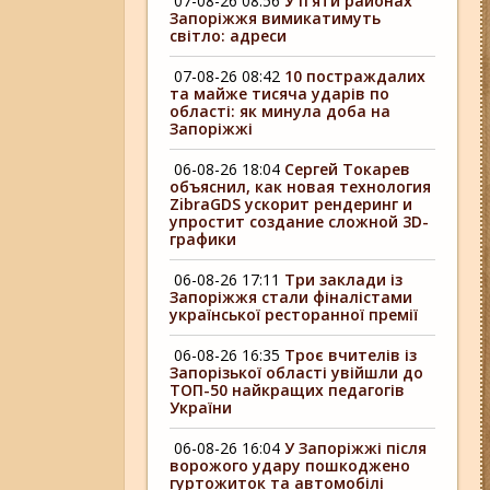
07-08-26 08:56
У п’яти районах
Запоріжжя вимикатимуть
світло: адреси
07-08-26 08:42
10 постраждалих
та майже тисяча ударів по
області: як минула доба на
Запоріжжі
06-08-26 18:04
Сергей Токарев
объяснил, как новая технология
ZibraGDS ускорит рендеринг и
упростит создание сложной 3D-
графики
06-08-26 17:11
Три заклади із
Запоріжжя стали фіналістами
української ресторанної премії
06-08-26 16:35
Троє вчителів із
Запорізької області увійшли до
ТОП-50 найкращих педагогів
України
06-08-26 16:04
У Запоріжжі після
ворожого удару пошкоджено
гуртожиток та автомобілі