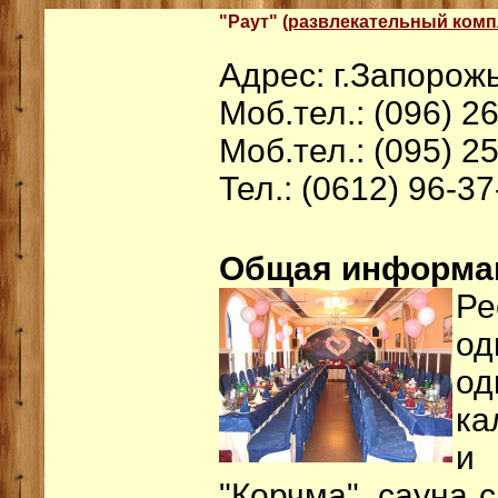
"Раут" (
развлекательный комп
Адрес: г.Запорожь
Моб.тел.: (096) 2
Моб.тел.: (095) 2
Тел.: (0612) 96-37
Общая информа
Ре
од
о
ка
и
"Корчма", сауна 