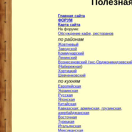
Полезна
Главная сайта
ФОРУМ
Карта сайта
На форуме:
Обсуждение кафе, ресторанов
по районам
Жовтневый
Заводской
Коммунарский
Ленинский
Вознесеновский (экс-Орджоникидзевский
(
Набережная
)
Хортицкий
Шевченковский
по кухням
Европейская
Украинская
Русская
Японская
Китайская
Кавказская: армянская, грузинская,
азербайджанская
Восточная
Турецкая
Итальянская
Мексиканская