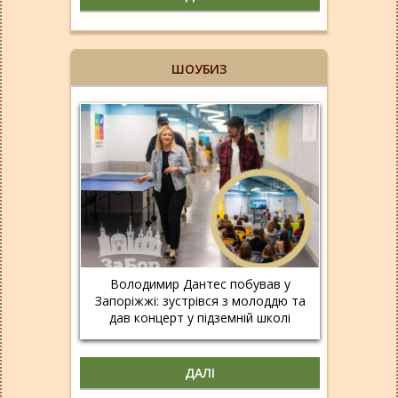
ШОУБИЗ
Володимир Дантес побував у
Запоріжжі: зустрівся з молоддю та
дав концерт у підземній школі
ДАЛІ