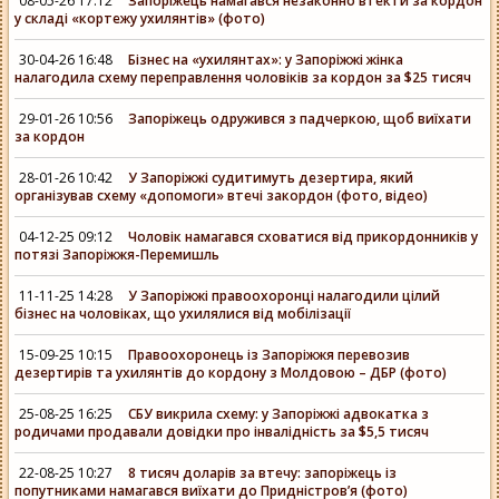
08-05-26 17:12
Запоріжець намагався незаконно втекти за кордон
у складі «кортежу ухилянтів» (фото)
30-04-26 16:48
Бізнес на «ухилянтах»: у Запоріжжі жінка
налагодила схему переправлення чоловіків за кордон за $25 тисяч
29-01-26 10:56
Запоріжець одружився з падчеркою, щоб виїхати
за кордон
28-01-26 10:42
У Запоріжжі судитимуть дезертира, який
організував схему «допомоги» втечі закордон (фото, відео)
04-12-25 09:12
Чоловік намагався сховатися від прикордонників у
потязі Запоріжжя-Перемишль
11-11-25 14:28
У Запоріжжі правоохоронці налагодили цілий
бізнес на чоловіках, що ухилялися від мобілізації
15-09-25 10:15
Правоохоронець із Запоріжжя перевозив
дезертирів та ухилянтів до кордону з Молдовою – ДБР (фото)
25-08-25 16:25
СБУ викрила схему: у Запоріжжі адвокатка з
родичами продавали довідки про інвалідність за $5,5 тисяч
22-08-25 10:27
8 тисяч доларів за втечу: запоріжець із
попутниками намагався виїхати до Придністров’я (фото)