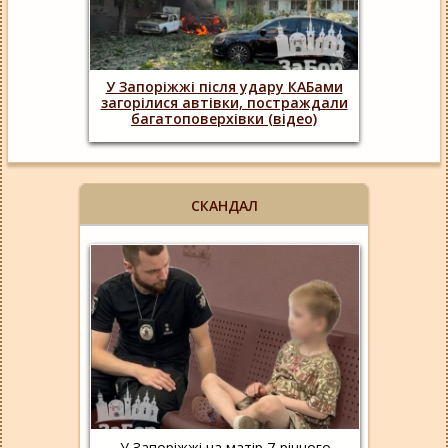
У Запоріжжі після удару КАБами
загорілися автівки, постраждали
багатоповерхівки (відео)
СКАНДАЛ
У Запоріжжі на матір 7-річного