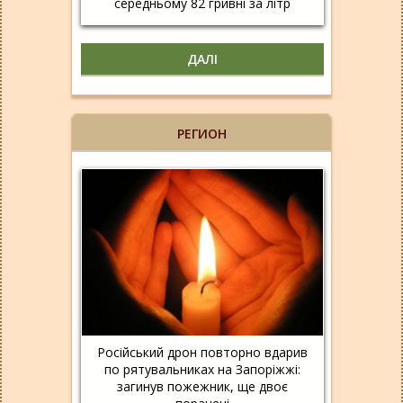
середньому 82 гривні за літр
ДАЛІ
РЕГИОН
Російський дрон повторно вдарив
по рятувальниках на Запоріжжі:
загинув пожежник, ще двоє