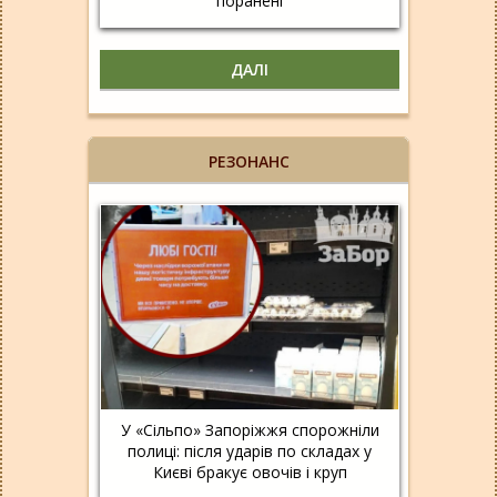
поранені
ДАЛІ
РЕЗОНАНС
У «Сільпо» Запоріжжя спорожніли
полиці: після ударів по складах у
Києві бракує овочів і круп