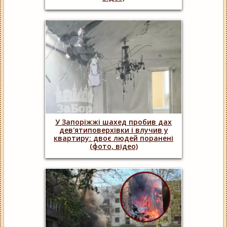
У Запоріжжі шахед пробив дах
дев'ятиповерхівки і влучив у
квартиру: двоє людей поранені
(фото, відео)