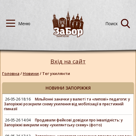
Вхід на сайт
Головна
/
Новини
/
Тег ухилянти
НОВИНИ ЗАПОРІЖЖЯ
26-05-26 18:16
Мільйонні заначки у валюті та «липові» педагоги: у
Запоріжжі розкрили схему ухилення від мобілізації в престижній
гімназії
26-05-26 14:04
Продавали фейкові довідки про інвалідність: у
Запоріжжі викрили нову «ухилянтську схему» (фото)