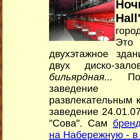
Ноч
Hall
горо
Это
двухэтажное здан
двух диско-за
бильярдная...
Пот
заведение 
развлекательным к
заведение 24.01.0
"Сова"
. Сам
бренд
на Набережную - в