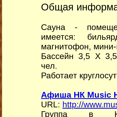
Общая информ
Сауна - помеще
имеется: бильяр
магнитофон, мини-
Бассейн 3,5 X 3,
чел.
Работает круглосут
Афиша НК Music H
URL:
http://www.mus
Группа в Кон