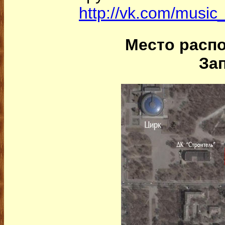
http://vk.com/music_
Место распо
За