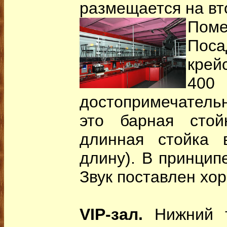
размещается на вт
Поме
Пос
крей
400
достопримечательн
это барная стой
длинная стойка 
длину). В принцип
Звук поставлен хо
VIP-зал.
Нижний т