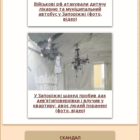
Військові рф атакували дитячу
лікарню та муніципальний
автобус у Запоріжжі (фото,
відео)
У Запоріжжі шахед пробив дах
дев'ятиповерхівки і влучив у
квартиру: двоє людей поранені
(фото, відео)
СКАНДАЛ