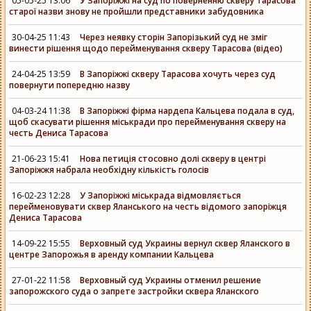
05-05-25 13:06
У Запоріжжі на суд по поверненню скверу Тарасова
старої назви знову не пройшли представники забудовника
30-04-25 11:43
Через неявку сторін Запорізький суд не зміг
винести рішення щодо перейменування скверу Тарасова (відео)
24-04-25 13:59
В Запоріжжі скверу Тарасова хочуть через суд
повернути попередню назву
04-03-24 11:38
В Запоріжжі фірма нардепа Кальцева подала в суд,
щоб скасувати рішення міськради про перейменування скверу на
честь Дениса Тарасова
21-06-23 15:41
Нова петиція стосовно долі скверу в центрі
Запоріжжя набрала необхідну кількість голосів
16-02-23 12:28
У Запоріжжі міськрада відмовляється
перейменовувати сквер Яланського на честь відомого запоріжця
Дениса Тарасова
14-09-22 15:55
Верховный суд Украины вернул сквер Яланского в
центре Запорожья в аренду компании Кальцева
27-01-22 11:58
Верховный суд Украины отменил решение
запорожского суда о запрете застройки сквера Яланского