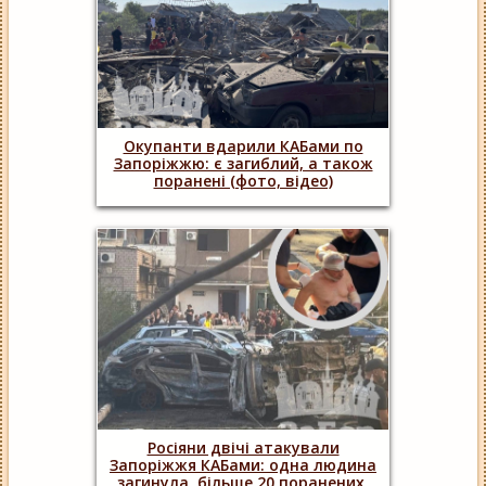
Окупанти вдарили КАБами по
Запоріжжю: є загиблий, а також
поранені (фото, відео)
Росіяни двічі атакували
Запоріжжя КАБами: одна людина
загинула, більше 20 поранених,