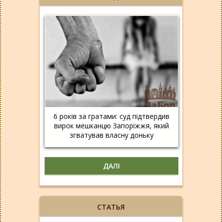
6 років за гратами: суд підтвердив
вирок мешканцю Запоріжжя, який
згватував власну доньку
ДАЛІ
СТАТЬЯ