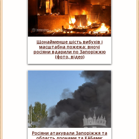
Щонайменше шість вибухів і
масштабна пожежа: вночі
росіяни вдарили по Запоріжжю
(фото, відео)
Росіяни атакували Запоріжжя та
область дронами та КАБами: