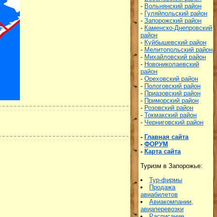
-
Вольнянский район
-
Гуляйпольский район
-
Запорожский район
-
Каменско-Днепровский
район
-
Куйбышевский район
-
Мелитопольский район
-
Михайловский район
-
Новониколаевский
район
-
Ореховский район
-
Пологовский район
-
Приазовский район
-
Приморский район
-
Розовский район
-
Токмакский район
-
Черниговский район
-
Главная сайта
-
ФОРУМ
-
Карта сайта
Туризм в Запорожье:
Тур-фирмы
Продажа
авиабилетов
Авиакомпании,
авиаперевозки
Р
асписание