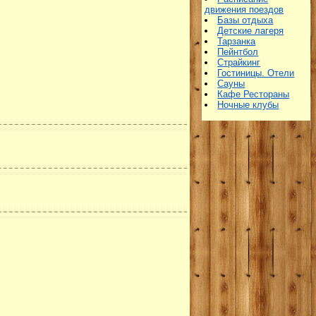
движения поездов
Базы отдыха
Детские лагеря
Тарзанка
Пейнтбол
Страйкинг
Гостиницы. Отели
Сауны
Кафе Рестораны
Ночные клубы