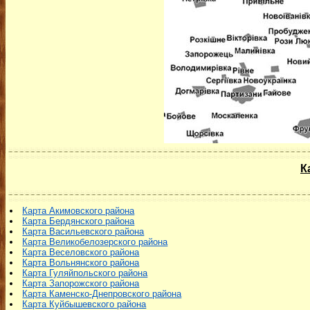
К
Карта Акимовского района
Карта Бердянского района
Карта Васильевского района
Карта Великобелозерского района
Карта Веселовского района
Карта Вольнянского района
Карта Гуляйпольского района
Карта Запорожского района
Карта Каменско-Днепровского района
Карта Куйбышевского района