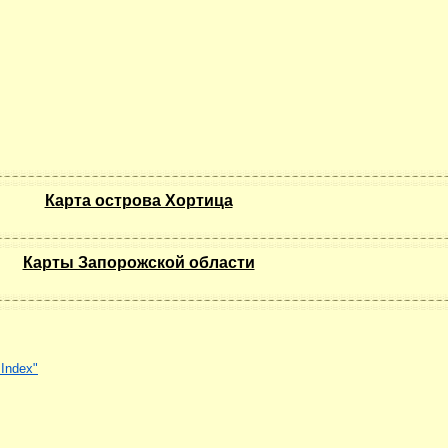
Карта острова Хортица
Карты Запорожской области
Index"