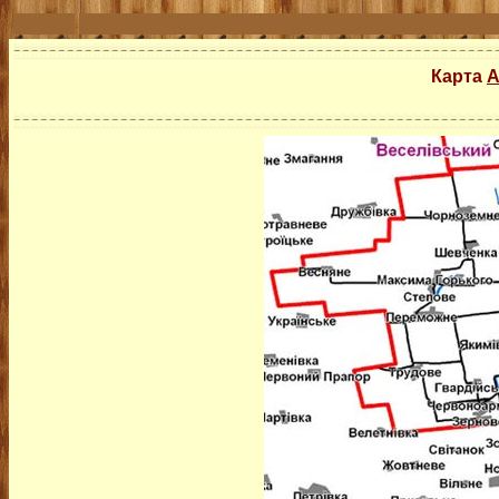
Карта
А