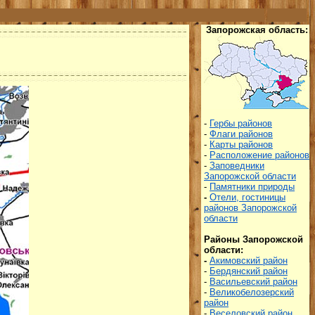
Запорожская область:
-
Гербы районов
-
Флаги районов
-
Карты районов
-
Расположение районов
-
Заповедники
Запорожской области
-
Памятники природы
-
Отели, гостиницы
районов Запорожской
области
Районы Запорожской
области
:
-
Акимовский район
-
Бердянский район
-
Васильевский район
-
Великобелозерский
район
-
Веселовский район