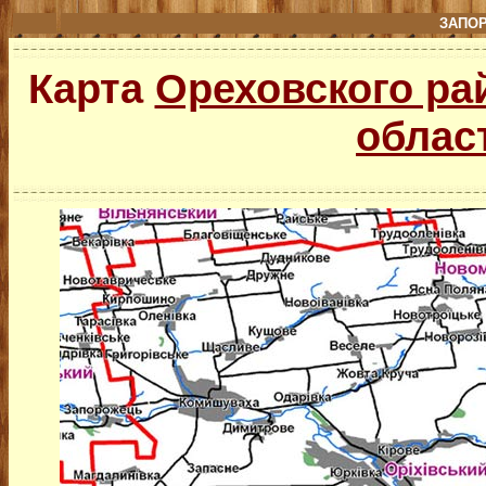
ЗАПО
Карта
Ореховского ра
облас