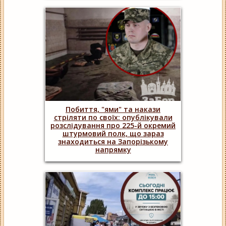
Побиття, "ями" та накази
стріляти по своїх: опублікували
розслідування про 225-й окремий
штурмовий полк, що зараз
знаходиться на Запорізькому
напрямку