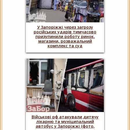
У Запоріжжі через загрозу
російських ударів тимчасово
призупинили роботу ринок,
магазини, розважальний
комплекс та суд
Військові рф атакували дитячу
лікарню та муніципальний
автобус у Запоріжжі (фото,