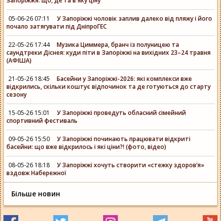
Запоріжжя: що, де та в яку ціну
05-06-26 07:11
У Запоріжжі чоловік заплив далеко від пляжу і його
почало затягувати під ДніпроГЕС
22-05-26 17:44
Музика Циммера, бранч із полуницею та
саундтреки Діснея: куди піти в Запоріжжі на вихідних 23–24 травня
(АФІША)
21-05-26 18:45
Басейни у Запоріжжі-2026: які комплекси вже
відкрились, скільки коштує відпочинок та де готуються до старту
сезону
15-05-26 15:01
У Запоріжжі проведуть обласний сімейний
спортивний фестиваль
09-05-26 15:50
У Запоріжжі починають працювати відкриті
басейни: що вже відкрилось і які ціни?! (фото, відео)
08-05-26 18:18
У Запоріжжі хочуть створити «стежку здоров’я»
вздовж Набережної
Більше новин