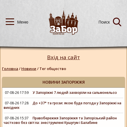
Вхід на сайт
Головна
/
Новини
/
Тег общество
НОВИНИ ЗАПОРІЖЖЯ
07-08-26 17:59
У Запоріжжі 7 людей захворіли на сальмонельоз
07-08-26 17:28
До +37° та грози: якою буде погода у Запоріжжі на
вихідних
07-08-26 15:37
Правобережжя Запоріжжя та Запорізький район
частково без світла: знеструмлені Кушугум і Балабине