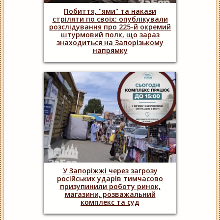
Побиття, "ями" та накази
стріляти по своїх: опублікували
розслідування про 225-й окремий
штурмовий полк, що зараз
знаходиться на Запорізькому
напрямку
У Запоріжжі через загрозу
російських ударів тимчасово
призупинили роботу ринок,
магазини, розважальний
комплекс та суд