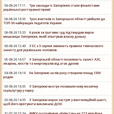
06-08-26 17:11
Три заклади із Запоріжжя стали фіналістами
української ресторанної премії
06-08-26 16:35
Троє вчителів із Запорізької області увійшли до
ТОП-50 найкращих педагогів України
06-08-26 15:33
6 років за гратами: суд підтвердив вирок
мешканцю Запоріжжя, який згватував власну доньку
06-08-26 12:40
У ЄС з 5 серпня змінюють правила тимчасового
захисту для українських чоловіків
05-08-26 16:57
У Запорізькій області посилюють захист АЗС,
лікарень, мостів та енерговузлів від атак дронів
04-08-26 16:16
На Запоріжжі за пів року створили понад 1300
родин
03-08-26 16:35
У Запоріжжі вкотре поламали нову мозаїчну
скульпутуру у парку
03-08-26 14:35
У Запоріжжі ворон застряг у вентиляційній шахті,
щоб його врятувати викликали ДСНС
31-07-26 15:34
АМКУ оштрафував «Київстар» на 17,5 мільйона