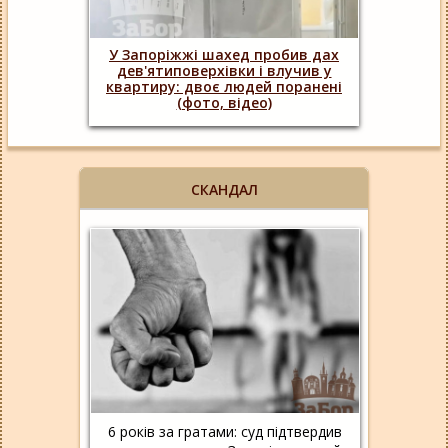
У Запоріжжі шахед пробив дах
дев'ятиповерхівки і влучив у
квартиру: двоє людей поранені
(фото, відео)
СКАНДАЛ
6 років за гратами: суд підтвердив