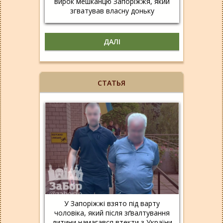
вирок мешканцю Запоріжжя, який
згватував власну доньку
ДАЛІ
СТАТЬЯ
У Запоріжжі взято під варту
чоловіка, який після зґвалтування
дитини намагався втекти з України