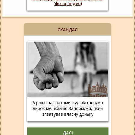
(фото, відео)
СКАНДАЛ
6 років за гратами: суд підтвердив
вирок мешканцю Запоріжжя, який
згватував власну доньку
ДАЛІ