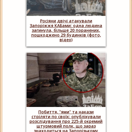
Росіяни двічі атакували
Запоріжжя КАБами: одна людина
загинула, більше 20 поранених,
пошкоджено 29 будинків (фото,
відео)
Побиття, "ями" та накази
стріляти по своїх: опублікували
розслідування про 225-й окремий
штурмовий полк, що зараз
знаходиться на Запорізькому