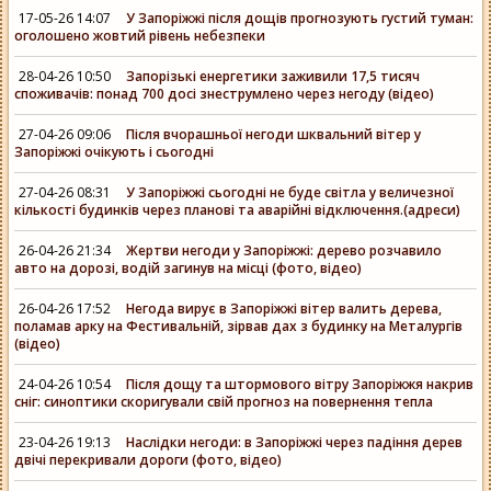
17-05-26 14:07
У Запоріжжі після дощів прогнозують густий туман:
оголошено жовтий рівень небезпеки
28-04-26 10:50
Запорізькі енергетики заживили 17,5 тисяч
споживачів: понад 700 досі знеструмлено через негоду (відео)
27-04-26 09:06
Після вчорашньої негоди шквальний вітер у
Запоріжжі очікують і сьогодні
27-04-26 08:31
У Запоріжжі сьогодні не буде світла у величезної
кількості будинків через планові та аварійні відключення.(адреси)
26-04-26 21:34
Жертви негоди у Запоріжжі: дерево розчавило
авто на дорозі, водій загинув на місці (фото, відео)
26-04-26 17:52
Негода вирує в Запоріжжі вітер валить дерева,
поламав арку на Фестивальній, зірвав дах з будинку на Металургів
(відео)
24-04-26 10:54
Після дощу та штормового вітру Запоріжжя накрив
сніг: синоптики скоригували свій прогноз на повернення тепла
23-04-26 19:13
Наслідки негоди: в Запоріжжі через падіння дерев
двічі перекривали дороги (фото, відео)