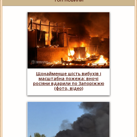
Щонайменше шість вибухів і
масштабна пожежа: вночі
росіяни вдарили по Запоріжжю
(фото, відео)