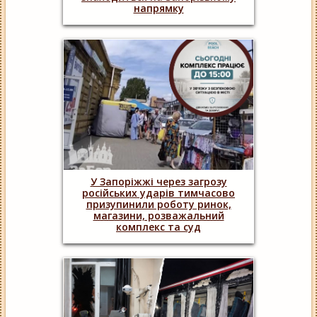
напрямку
У Запоріжжі через загрозу
російських ударів тимчасово
призупинили роботу ринок,
магазини, розважальний
комплекс та суд