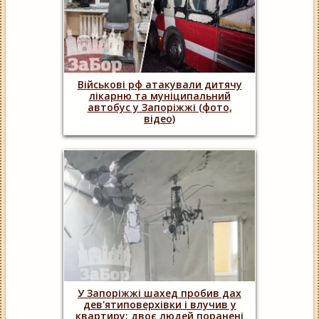
Військові рф атакували дитячу
лікарню та муніципальний
автобус у Запоріжжі (фото,
відео)
У Запоріжжі шахед пробив дах
дев'ятиповерхівки і влучив у
квартиру: двоє людей поранені