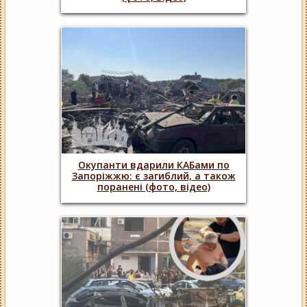
Окупанти вдарили КАБами по
Запоріжжю: є загиблий, а також
поранені (фото, відео)