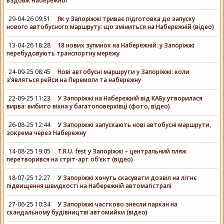
вздовж Набережної
29-04-26 09:51
Як у Запоріжжі триває підготовка до запуску
нового автобусного маршруту: що зміниться на Набережній (відео)
13-04-26 18:28
18 нових зупинок на Набережній: у Запоріжжі
перебудовують транспортну мережу
24-09-25 08:45
Нові автобусні маршрути у Запоріжжі: коли
з’являться рейси на Перемоги та набережну
22-09-25 11:23
У Запоріжжі на Набережній від КАБу утворилася
вирва: вибито вікна у багатоповерхівці (фото, відео)
26-08-25 12:44
У Запоріжжі запускають нові автобусні маршрути,
зокрема через Набережну
14-08-25 19:05
T.R.U. fest у Запоріжжі – центральний пляж
перетворився на стріт-арт об’єкт (відео)
18-07-25 12:27
У Запоріжжі хочуть скасувати дозвіл на літнє
підвищення швидкості на Набережній автомагістралі
27-06-25 10:34
У Запоріжжі частково знесли паркан на
скандальному будівництві автомийки (відео)