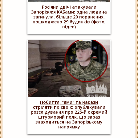
Росіяни двічі атакували
Запоріжжя КАБами: одна людина
загинула, більше 20 поранених,
пошкоджено 29 будинків (фото,
відео)
Побиття, "ями" та накази
стріляти по своїх: опублікували
розслідування про 225-й окремий
штурмовий полк, що зараз
знаходиться на Запорізькому
напрямку