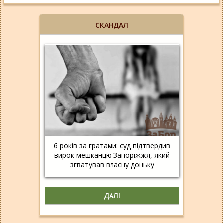
СКАНДАЛ
6 років за гратами: суд підтвердив
вирок мешканцю Запоріжжя, який
згватував власну доньку
ДАЛІ