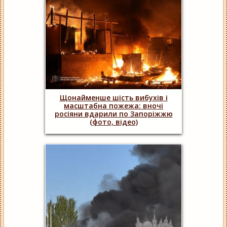
Щонайменше шість вибухів і
масштабна пожежа: вночі
росіяни вдарили по Запоріжжю
(фото, відео)