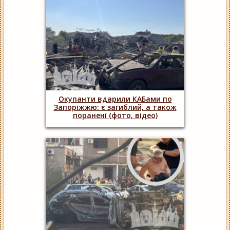
Окупанти вдарили КАБами по
Запоріжжю: є загиблий, а також
поранені (фото, відео)