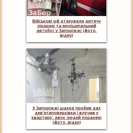
Військові рф атакували дитячу
лікарню та муніципальний
автобус у Запоріжжі (фото,
відео)
У Запоріжжі шахед пробив дах
дев'ятиповерхівки і влучив у
квартиру: двоє людей поранені
(фото, відео)