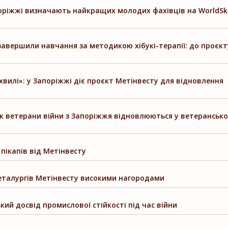
апоріжжі визначають найкращих молодих фахівців на WorldSki
завершили навчання за методикою хібукі-терапії: до проєкт
хвилі»: у Запоріжжі діє проєкт Метінвесту для відновлення
 як ветерани війни з Запоріжжя відновлюються у ветеранськ
пікапів від Метінвесту
металургів Метінвесту високими нагородами
кий досвід промислової стійкості під час війни