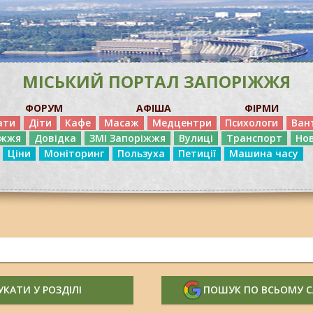
МІСЬКИЙ ПОРТАЛ ЗАПОРІЖЖЯ
ФОРУМ
АФІША
ФІРМИ
ати
Діти
Кафе
Масаж
Медцентри
Психологи
Ван
іжжя
Довідка
ЗМІ Запоріжжя
Вулиці
Транспорт
Но
Ціни
Моніторинг
Пользуха
Петиції
Машина часу
КАТИ У РОЗДІЛІ
ПОШУК ПО ВСЬОМУ 