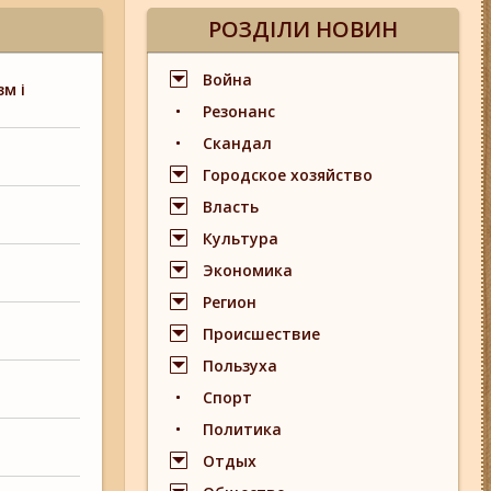
РОЗДІЛИ НОВИН
Война
м і
Резонанс
Скандал
Городское хозяйство
Власть
Культура
Экономика
Регион
Происшествие
Пользуха
Спорт
Политика
Отдых