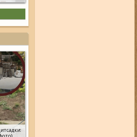
дитсадки:
(фото)