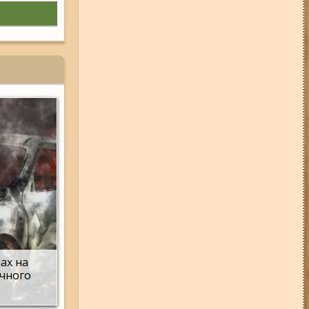
відбудуться планові та
термінові відключення
електроенергії
01-08-26 22:20
Росіяни
атакували Запоріжжя та
область дронами та КАБами:
загинула людина, у місті
сталася велика пожежа (фото,
відео)
06-08-26 07:49
У Запоріжжі
шахед пробив дах
дев'ятиповерхівки і влучив у
квартиру: двоє людей поранені
(фото, відео)
04-08-26 12:35
Побиття, "ями" та
накази стріляти по своїх:
опублікували розслідування про
225-й окремий штурмовий полк,
що зараз знаходиться на
Запорізькому напрямку
мах на
ічного