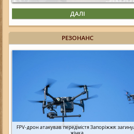
ДАЛІ
РЕЗОНАНС
FPV-дрон атакував передмістя Запоріжжя: загину
жінка