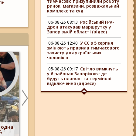
тимчасово призупинили роботу
лн
ринок, магазини, розважальний
комплекс та суд
06-08-26 08:13
Російський FPV-
дрон атакував маршрутку у
Запорізькій області (відео)
06-08-26 12:40
У ЄС з 5 серпня
змінюють правила тимчасового
захисту для українських
чоловіків
05-08-26 09:17
Світло вимкнуть
у 6 районах Запоріжжя: де
будуть планові та термінові
відключення (адреси)
04-08-26 09:16
У 6 районах
Запоріжжя сьогодні
відключають світло: адреси
06-08-26 17:11
Три заклади із
Запоріжжя стали фіналістами
їх:
української ресторанної премії
ремий
У Запоріжжі через загрозу російських у
 на
тимчасово призупинили роботу ринок, ма
розважальний комплекс та суд