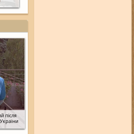
05-08-26 12:16
У Запорізькій
області ресторан оштрафували
більш ніж на 600 тисяч гривень:
що виявила податкова
06-08-26 09:14
Світло
відключать у 6 районах
Запоріжжя: де не буде
електроенергії 6 серпня
07-08-26 08:56
У п’яти районах
Запоріжжя вимикатимуть
світло: адреси
04-08-26 11:14
Що зміниться для
жителів Запоріжжя з серпня:
нові виплати, допомога ВПО та
зміни для ФОПів
01-08-26 14:10
Стали відомі
подробиці ДТП з
неповнолітньою
мотоциклісткою на Космосі в
й після
Запоріжжі (фото, відео)
 України
03-08-26 09:03
Без світла у 6
районах Запоріжжя: де 3 серпня