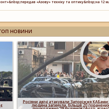
онт»&nbsp;передав «Азову» техніку та оптику&nbsp;на 12 м
ТОП НОВИНИ
Побиття, "ями" та накази стріляти по сво
одна
опублікували розслідування про 225-й ок
штурмовий полк, що зараз знаходиться
Запорізькому напрямку