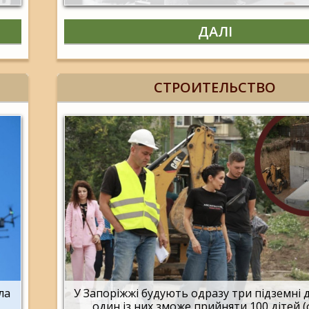
ДАЛІ
СТРОИТЕЛЬСТВО
ла
У Запоріжжі будують одразу три підземні 
один із них зможе прийняти 100 дітей 