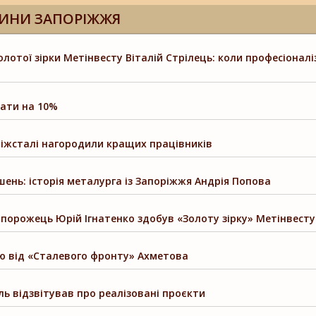
ИНИ ЗАПОРІЖЖЯ
отої зірки Метінвесту Віталій Стрілець: коли професіоналіз
ати на 10%
ріжсталі нагородили кращих працівників
шень: історія металурга із Запоріжжя Андрія Попова
запорожець Юрій Ігнатенко здобув «Золоту зірку» Метінвесту
ю від «Сталевого фронту» Ахметова
ль відзвітував про реалізовані проєкти