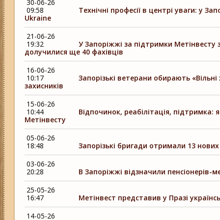
30-06-26
09:58
Технічні професії в центрі уваги: у З
Ukraine
21-06-26
19:32
У Запоріжжі за підтримки Метінвесту 
долучилися ще 40 фахівців
16-06-26
10:17
Запорізькі ветерани обирають «Вільні 
захисників
15-06-26
10:44
Відпочинок, реабілітація, підтримка:
Метінвесту
05-06-26
18:48
Запорізькі бригади отримали 13 нових 
03-06-26
20:28
В Запоріжжі відзначили пенсіонерів-
25-05-26
16:47
Метінвест представив у Празі українсь
14-05-26