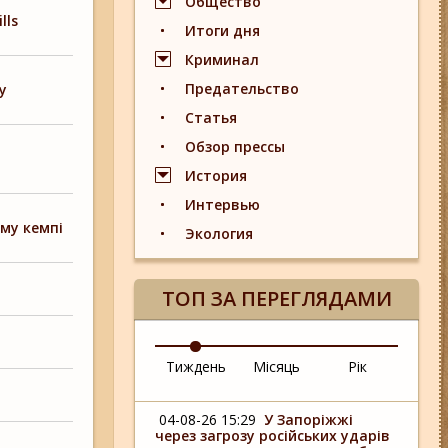
Общество
lls
Итоги дня
Криминал
Предательство
у
Статья
Обзор прессы
История
Интервью
ому кемпі
Экология
ТОП ЗА ПЕРЕГЛЯДАМИ
Тиждень
Місяць
Рік
04-08-26 15:29
У Запоріжжі
через загрозу російських ударів