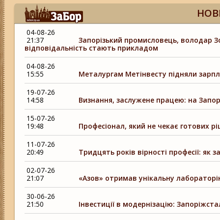
НОВ
04-08-26
21:37
Запорізький промисловець, володар Зол
відповідальність стають прикладом
04-08-26
15:55
Металургам Метінвесту підняли зарпл
19-07-26
14:58
Визнання, заслужене працею: на Запо
15-07-26
19:48
Професіонал, який не чекає готових рі
11-07-26
20:49
Тридцять років вірності професії: як 
02-07-26
21:07
«Азов» отримав унікальну лабораторі
30-06-26
21:50
Інвестиції в модернізацію: Запоріжста