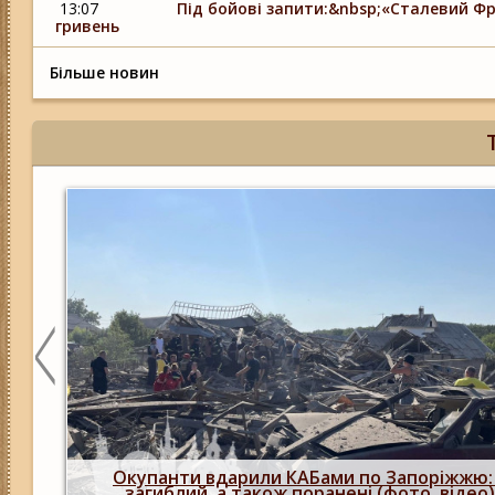
13:07
Під бойові запити:&nbsp;«Сталевий Фр
гривень
Більше новин
Росіяни двічі атакували Запоріжжя КАБами: 
людина загинула, більше 20 поранених,
пошкоджено 29 будинків (фото, відео)