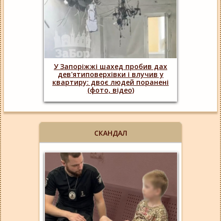
У Запоріжжі шахед пробив дах
дев'ятиповерхівки і влучив у
квартиру: двоє людей поранені
(фото, відео)
СКАНДАЛ