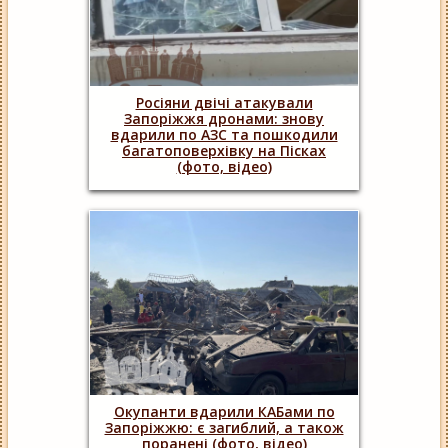
Росіяни двічі атакували
Запоріжжя дронами: знову
вдарили по АЗС та пошкодили
багатоповерхівку на Пісках
(фото, відео)
Окупанти вдарили КАБами по
Запоріжжю: є загиблий, а також
поранені (фото, відео)