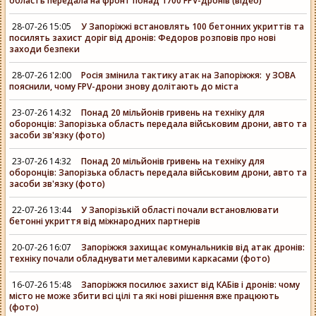
область передала на фронт понад 1700 FPV-дронів (відео)
28-07-26 15:05
У Запоріжжі встановлять 100 бетонних укриттів та
посилять захист доріг від дронів: Федоров розповів про нові
заходи безпеки
28-07-26 12:00
Росія змінила тактику атак на Запоріжжя: у ЗОВА
пояснили, чому FPV-дрони знову долітають до міста
23-07-26 14:32
Понад 20 мільйонів гривень на техніку для
оборонців: Запорізька область передала військовим дрони, авто та
засоби зв'язку (фото)
23-07-26 14:32
Понад 20 мільйонів гривень на техніку для
оборонців: Запорізька область передала військовим дрони, авто та
засоби зв'язку (фото)
22-07-26 13:44
У Запорізькій області почали встановлювати
бетонні укриття від міжнародних партнерів
20-07-26 16:07
Запоріжжя захищає комунальників від атак дронів:
техніку почали обладнувати металевими каркасами (фото)
16-07-26 15:48
Запоріжжя посилює захист від КАБів і дронів: чому
місто не може збити всі цілі та які нові рішення вже працюють
(фото)