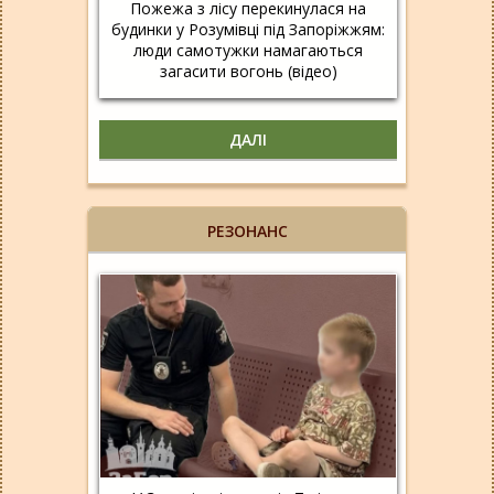
Пожежа з лісу перекинулася на
будинки у Розумівці під Запоріжжям:
люди самотужки намагаються
загасити вогонь (відео)
ДАЛІ
РЕЗОНАНС