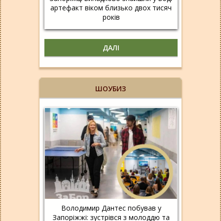
артефакт віком близько двох тисяч
років
ДАЛІ
ШОУБИЗ
Володимир Дантес побував у
Запоріжжі: зустрівся з молоддю та