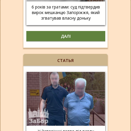
6 років за гратами: суд підтвердив
вирок мешканцю Запоріжжя, який
згватував власну доньку
ДАЛІ
СТАТЬЯ