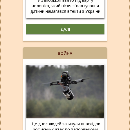
У Запоріжжі взято під варту
чоловіка, який після зґвалтування
дитини намагався втекти з України
ДАЛІ
ВОЙНА
Ще двоє людей загинули внаслідок
російських атак по Запорізькому