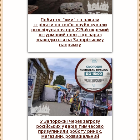
Побиття, "ями" та накази
стріляти по своїх: опублікували
розслідування про 225-й окремий
штурмовий полк, що зараз
знаходиться на Запорізькому
напрямку
У Запоріжжі через загрозу
російських ударів тимчасово
призупинили роботу ринок,
магазини, розважальний