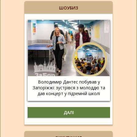
ШОУБИЗ
Володимир Дантес побував у
Запоріжжі: зустрівся з молоддю та
дав концерт у підземній школі
ДАЛІ