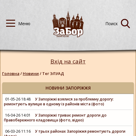
Вхід на сайт
Головна
/
Новини
/
Тег ЭЛУАД
НОВИНИ ЗАПОРІЖЖЯ
01-05-26 18:48
У Запоріжжі взялися за проблемну дорогу:
ремонтують вулицю в одному із районів міста (фото)
16-04-26 14:01
У Запоріжжі триває ремонт дороги до
Правобережного кладовища (фото, відео)
06-03-26 11:16
У трьох районах Запоріжжя ремонтують дороги