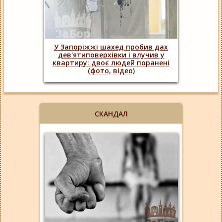
У Запоріжжі шахед пробив дах
дев'ятиповерхівки і влучив у
квартиру: двоє людей поранені
(фото, відео)
СКАНДАЛ