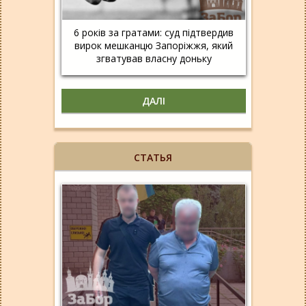
6 років за гратами: суд підтвердив
вирок мешканцю Запоріжжя, який
згватував власну доньку
ДАЛІ
СТАТЬЯ