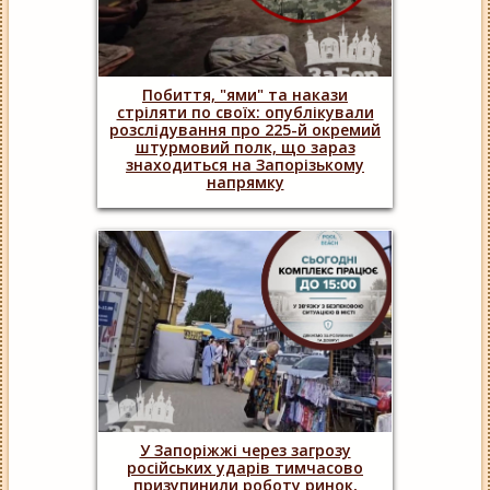
Побиття, "ями" та накази
стріляти по своїх: опублікували
розслідування про 225-й окремий
штурмовий полк, що зараз
знаходиться на Запорізькому
напрямку
У Запоріжжі через загрозу
російських ударів тимчасово
призупинили роботу ринок,