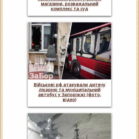
магазини, розважальний
комплекс та суд
Військові рф атакували дитячу
лікарню та муніципальний
автобус у Запоріжжі (фото,
відео)