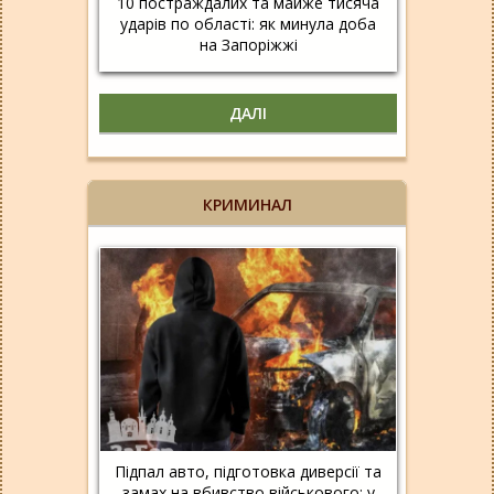
10 постраждалих та майже тисяча
ударів по області: як минула доба
на Запоріжжі
ДАЛІ
КРИМИНАЛ
Підпал авто, підготовка диверсії та
замах на вбивство військового: у