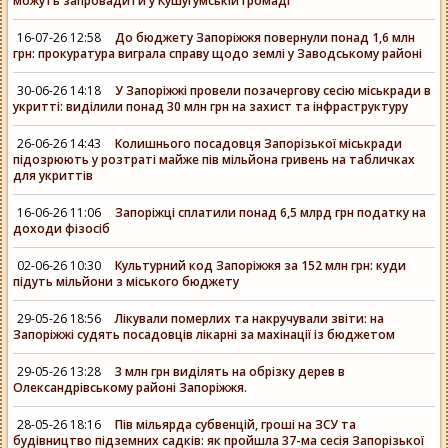
можуть запровадити у Кушугумській громаді
16-07-26 12:58
До бюджету Запоріжжя повернули понад 1,6 млн
грн: прокуратура виграла справу щодо землі у Заводському районі
30-06-26 14:18
У Запоріжжі провели позачергову сесію міськради в
укритті: виділили понад 30 млн грн на захист та інфраструктуру
26-06-26 14:43
Колишнього посадовця Запорізької міськради
підозрюють у розтраті майже пів мільйона гривень на табличках
для укриттів
16-06-26 11:06
Запоріжці сплатили понад 6,5 млрд грн податку на
доходи фізосіб
02-06-26 10:30
Культурний код Запоріжжя за 152 млн грн: куди
підуть мільйони з міського бюджету
29-05-26 18:56
Лікували померлих та накручували звіти: на
Запоріжжі судять посадовців лікарні за махінації із бюджетом
29-05-26 13:28
3 млн грн виділять на обрізку дерев в
Олександрівському районі Запоріжжя.
28-05-26 18:16
Пів мільярда субвенцій, гроші на ЗСУ та
будівництво підземних садків: як пройшла 37-ма сесія Запорізької