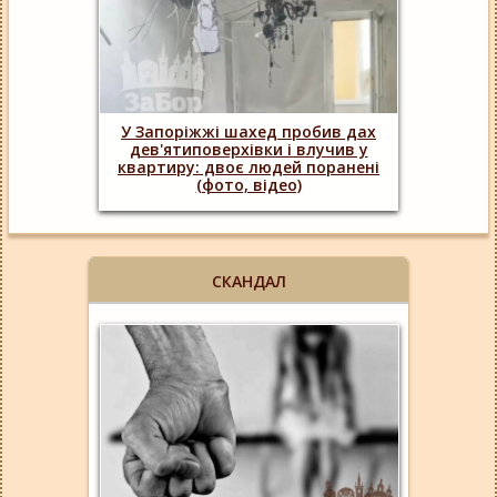
У Запоріжжі шахед пробив дах
дев'ятиповерхівки і влучив у
квартиру: двоє людей поранені
(фото, відео)
СКАНДАЛ