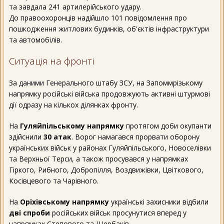
та завдала 241 артилерійського удару.
До правоохоронців надійшло 101 повідомлення про
пошкодження житлових будинків, об'єктів інфраструктури
та автомобілів.
Ситуація на фронті
За даними Генерального штабу ЗСУ, на Запоммрізькому
напрямку російські війська продовжують активні штурмові
дії одразу на кількох ділянках фронту.
На
Гуляйпільському напрямку
протягом доби окупанти
здійснили
30 атак
. Ворог намагався прорвати оборону
українських військ у районах Гуляйпільського, Новоселівки
та Верхньої Терси, а також просувався у напрямках
Гіркого, Рибного, Добропілля, Воздвижівки, Цвіткового,
Косівцевого та Чарівного.
На
Оріхівському напрямку
українські захисники відбили
дві спроби
російських військ просунутися вперед у
напрямках Степового та Щербаків.