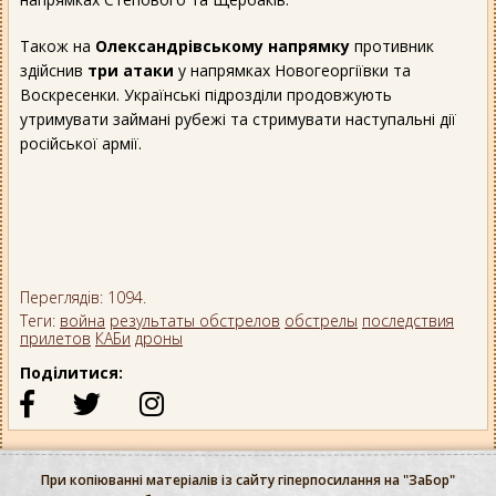
Також на
Олександрівському напрямку
противник
здійснив
три атаки
у напрямках Новогеоргіївки та
Воскресенки. Українські підрозділи продовжують
утримувати займані рубежі та стримувати наступальні дії
російської армії.
Переглядів: 1094.
Теги:
война
результаты обстрелов
обстрелы
последствия
прилетов
КАБи
дроны
Поділитися:
При копіюванні матеріалів із сайту гіперпосилання на "ЗаБор"