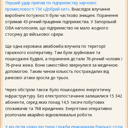
Перший удар припав по підприємству харчової
промисловості ТМ «Добрий кит»
. Внаслідок влучання
виробничі потужності були частково знищені. Поранення
отримав 43-річний працівник підприємства. У Запорізькій
ОВА наголосили, що підприємство не мало жодного
стосунку до військової сфери.
Ще одна керована авіабомба влучила по території
гаражного кооперативу. Там були зруйновані та
пошкоджені будівлі, а поранення дістали 76-річний чоловік і
76-річна жінка. Вони самостійно звернулися за медичною
допомогою. Таким чином кількість постраждалих від
ранкової атаки зросла до трьох.
Через обстріли також було пошкоджено енергетичну
інфраструктуру. Без електропостачання залишилися 15 342
абоненти, серед яких понад 14,5 тисячі побутових
споживачів та 768 юридичних. Енергетики оперативно
розпочали аварійно-відновлювальні роботи.
У ніч після удару екстрені служби евакуювали близько сотні