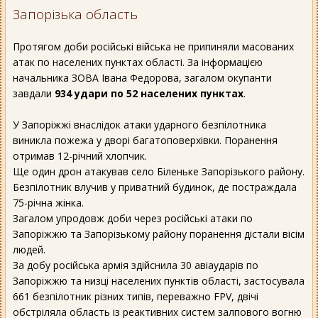
Запорізька область
Протягом доби російські війська не припиняли масованих
атак по населених пунктах області. За інформацією
начальника ЗОВА Івана Федорова, загалом окупанти
завдали
934 удари по 52 населених пунктах
.
У Запоріжжі внаслідок атаки ударного безпілотника
виникла пожежа у дворі багатоповерхівки. Поранення
отримав 12-річний хлопчик.
Ще один дрон атакував село Біленьке Запорізького району.
Безпілотник влучив у приватний будинок, де постраждала
75-річна жінка.
Загалом упродовж доби через російські атаки по
Запоріжжю та Запорізькому району поранення дістали вісім
людей.
За добу російська армія здійснила 30 авіаударів по
Запоріжжю та низці населених пунктів області, застосувала
661 безпілотник різних типів, переважно FPV, двічі
обстріляла область із реактивних систем залпового вогню