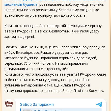
мешканців будинків
, розташованих поблизу місць влучань.
Людей тимчасово розмістили у безпечному місці, а вже
вранці вони змогли повернутися до своїх осель.
Крім того, вранці на Автозаводській зафіксували чергову
атаку FPV-дрона, а також безпілотник, який після удару
застряг на дереві.
Ввечері, близько 17:30, у центрі Запоріжжя знову пролунав
вибух. Внаслідок російського удару загорівся дах
житлового будинку. Поранення отримали двоє людей,
серед яких 70-річний чоловік. На місці працювали
рятувальники та інші екстрені служби.
Крім цього, місто продовжують атакувати FPV-дрони. Один
із безпілотників влучив у дорогу, попередньо його
зупинила антидронова сітка. Ще кілька FPV-дронів
атакували дорожнє покриття в районах Пісків та Космосу.