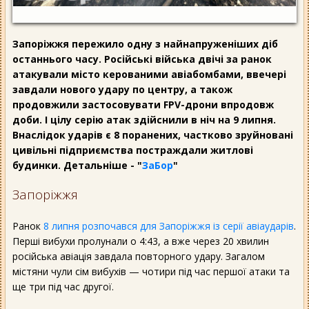
Запоріжжя пережило одну з найнапруженіших діб
останнього часу. Російські війська двічі за ранок
атакували місто керованими авіабомбами, ввечері
завдали нового удару по центру, а також
продовжили застосовувати FPV-дрони впродовж
доби. І цілу серію атак здійснили в ніч на 9 липня.
Внаслідок ударів є 8 поранених, частково зруйновані
цивільні підприємства постраждали житлові
будинки. Детальніше - "
ЗаБор
"
Запоріжжя
Ранок
8 липня розпочався для Запоріжжя із серії авіаударів
.
Перші вибухи пролунали о 4:43, а вже через 20 хвилин
російська авіація завдала повторного удару. Загалом
містяни чули сім вибухів — чотири під час першої атаки та
ще три під час другої.