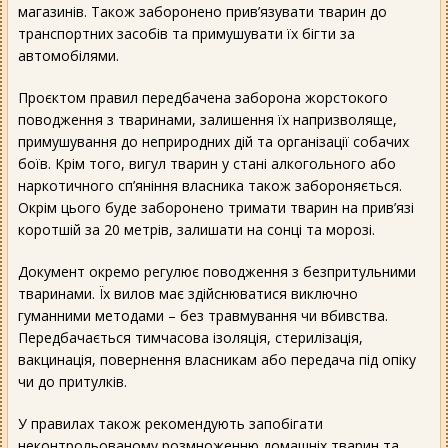
магазинів. Також заборонено прив’язувати тварин до
транспортних засобів та примушувати їх бігти за
автомобілями.
Проєктом правил передбачена заборона жорстокого
поводження з тваринами, залишення їх напризволяще,
примушування до неприродних дій та організації собачих
боїв. Крім того, вигул тварин у стані алкогольного або
наркотичного сп’яніння власника також забороняється.
Окрім цього буде заборонено тримати тварин на прив’язі
коротшій за 20 метрів, залишати на сонці та морозі.
Документ окремо регулює поводження з безпритульними
тваринами. Їх вилов має здійснюватися виключно
гуманними методами – без травмування чи вбивства.
Передбачається тимчасова ізоляція, стерилізація,
вакцинація, повернення власникам або передача під опіку
чи до притулків.
У правилах також рекомендують запобігати
неконтрольованому розмноженню домашніх тварин та