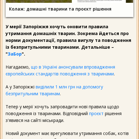
Колаж: домашні тварини та проєкт рішення
У мерії Запоріжжя хочуть оновити правила
утримання домашніх тварин. Зокрема йдеться про
норми документації, правила вигулу та поводження
із безпритульними тваринами. Детальніше –
"
ЗаБор
".
Нагадаємо,
що в Україні анонсували впровадження
європейських стандартів поводження з тваринами
.
А у Запоріжжі
виділили 1 млн грн на допомогу
безпритульним тваринам
.
Тепер у мерії хочуть запровадити нові правила щодо
поводження із тваринами. Відповідний
проєкт
рішення
з'явився на сайті міськради.
Новий документ має врегулювати утримання собак, котів