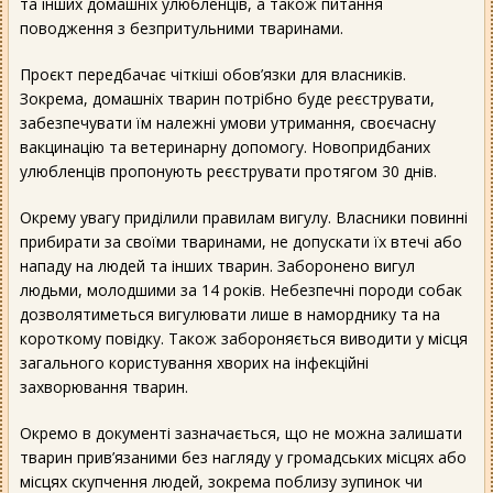
та інших домашніх улюбленців, а також питання
поводження з безпритульними тваринами.
Проєкт передбачає чіткіші обов’язки для власників.
Зокрема, домашніх тварин потрібно буде реєструвати,
забезпечувати їм належні умови утримання, своєчасну
вакцинацію та ветеринарну допомогу. Новопридбаних
улюбленців пропонують реєструвати протягом 30 днів.
Окрему увагу приділили правилам вигулу. Власники повинні
прибирати за своїми тваринами, не допускати їх втечі або
нападу на людей та інших тварин. Заборонено вигул
людьми, молодшими за 14 років. Небезпечні породи собак
дозволятиметься вигулювати лише в наморднику та на
короткому повідку. Також забороняється виводити у місця
загального користування хворих на інфекційні
захворювання тварин.
Окремо в документі зазначається, що не можна залишати
тварин прив’язаними без нагляду у громадських місцях або
місцях скупчення людей, зокрема поблизу зупинок чи