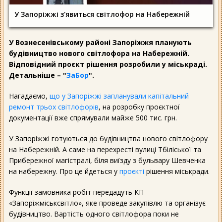
У Запоріжжі з'явиться світлофор на Набережній
У Вознесенівському районі Запоріжжя планують
будівництво нового світлофора на Набережній.
Відповідний проєкт рішення розробили у міськраді.
Детальніше – "
ЗаБор
".
Нагадаємо,
що у Запоріжжі запланували капітальний
ремонт трьох світлофорів
, на розробку проєктної
документації вже спрямували майже 500 тис. грн.
У Запоріжжі готуються до будівництва нового світлофору
на Набережній. А саме на перехресті вулиці Тбіліської та
Прибережної магістралі, біля виїзду з бульвару Шевченка
на набережну. Про це йдеться у
проєкті
рішення міськради.
Функції замовника робіт передадуть КП
«Запоріжміськсвітло», яке проведе закупівлю та організує
будівництво. Вартість одного світлофора поки не