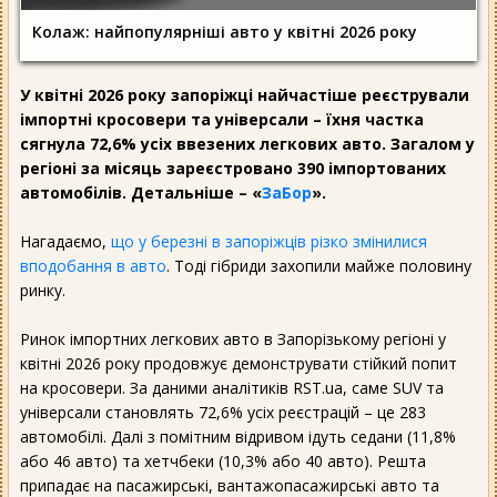
Колаж: найпопулярніші авто у квітні 2026 року
У квітні 2026 року запоріжці найчастіше реєстрували
імпортні кросовери та універсали – їхня частка
сягнула 72,6% усіх ввезених легкових авто. Загалом у
регіоні за місяць зареєстровано 390 імпортованих
автомобілів. Детальніше – «
ЗаБор
».
Нагадаємо,
що у березні в запоріжців різко змінилися
вподобання в авто
. Тоді гібриди захопили майже половину
ринку.
Ринок імпортних легкових авто в Запорізькому регіоні у
квітні 2026 року продовжує демонструвати стійкий попит
на кросовери. За даними аналітиків RST.ua, саме SUV та
універсали становлять 72,6% усіх реєстрацій – це 283
автомобілі. Далі з помітним відривом ідуть седани (11,8%
або 46 авто) та хетчбеки (10,3% або 40 авто). Решта
припадає на пасажирські, вантажопасажирські авто та