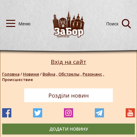
Вхід на сайт
Головна
/
Новини
/
Война
,
Обстрелы
,
Резонанс
,
Происшествие
Розділи новин
ДОДАТИ НОВИНУ