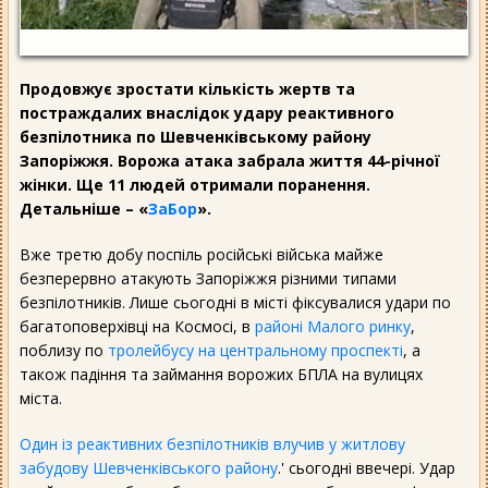
Продовжує зростати кількість жертв та
постраждалих внаслідок удару реактивного
безпілотника по Шевченківському району
Запоріжжя. Ворожа атака забрала життя 44-річної
жінки. Ще 11 людей отримали поранення.
Детальніше – «
ЗаБор
».
Вже третю добу поспіль російські війська майже
безперервно атакують Запоріжжя різними типами
безпілотників. Лише сьогодні в місті фіксувалися удари по
багатоповерхівці на Космосі, в
районі Малого ринку
,
поблизу по
тролейбусу на центральному проспекті
, а
також падіння та займання ворожих БПЛА на вулицях
міста.
Один із реактивних безпілотників влучив у житлову
забудову Шевченківського району
.' сьогодні ввечері. Удар