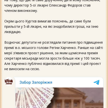
чому директор 5-ої лікарні Олександр Федоров став
членом виконккому.
Окрім цього Куртєв вимагав пояснень, де саме були
прильоти у 5-ій лікарні, на які знадобилися гроші, на їхню
ліквідацію.
Водночас депутати не розглядали питання про підвищення
премії в.о. міського голови Регіни Харченко. Раніше на сайті
мерії з’явився проєкт рішення, за яким щомісячна премія
секретаря міськради могла зрости більше ніж у 100 тисяч.
Але Харченко публічно відмовилася від премії і цей проект
не виносили на сесію.