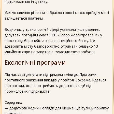
підтримали цю ініціативу.
Для ухвалення рішення забракло голосів, тож проїзд у місті
залишається платним.
Водночас у транспортній сфері ухвалили інше рішення:
депутати погодили участь КП «Запоріжелектротранс» у
проєкті від Європейського інвестиційного банку. Це
дозволить місту безповоротно отримати близько 13
мільйонів євро на закупівлю сучасних електробусів.
Екологічні програми
Під час сесії депутати підтримали зміни до Програми
поетапного зниження викидів у повітря. Зокрема, йдеться
про заходи, які не потребують додаткових дій від
промислових підприємств.
Серед них:
— додаткові медичні огляди для мешканців вулиць поблизу
промзони;