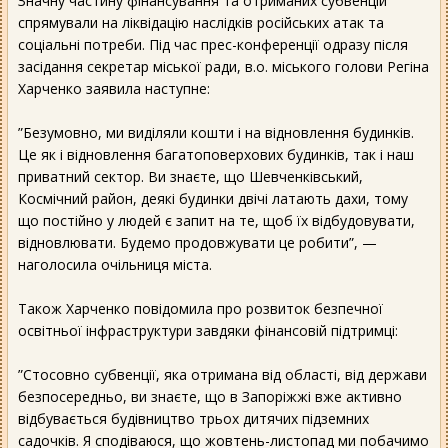
Значну частину фінансування та отриманих субвенцій
спрямували на ліквідацію наслідків російських атак та
соціальні потреби. Під час прес-конференції одразу після
засідання секретар міської ради, в.о. міського голови Регіна
Харченко заявила наступне:
”Безумовно, ми виділяли кошти і на відновлення будинків.
Це як і відновлення багатоповерхових будинків, так і наш
приватний сектор. Ви знаєте, що Шевченківський,
Космічний район, деякі будинки двічі латають дахи, тому
що постійно у людей є запит на те, щоб їх відбудовувати,
відновлювати. Будемо продовжувати це робити”, —
наголосила очільниця міста.
Також Харченко повідомила про розвиток безпечної
освітньої інфраструктури завдяки фінансовій підтримці:
”Стосовно субвенції, яка отримана від області, від держави
безпосередньо, ви знаєте, що в Запоріжжі вже активно
відбувається будівництво трьох дитячих підземних
садочків. Я сподіваюся, що жовтень-листопад ми побачимо