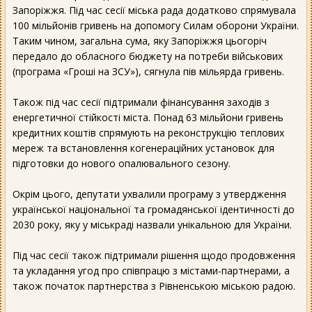
Запоріжжя. Під час сесії міська рада додатково спрямувала
100 мільйонів гривень на допомогу Силам оборони України.
Таким чином, загальна сума, яку Запоріжжя цьогоріч
передало до обласного бюджету на потреби військових
(програма «Гроші на ЗСУ»), сягнула пів мільярда гривень.
Також під час сесії підтримали фінансування заходів з
енергетичної стійкості міста. Понад 63 мільйони гривень
кредитних коштів спрямують на реконструкцію теплових
мереж та встановлення когенераційних установок для
підготовки до нового опалювального сезону.
Окрім цього, депутати ухвалили програму з утвердження
української національної та громадянської ідентичності до
2030 року, яку у міськраді назвали унікальною для України.
Під час сесії також підтримали рішення щодо продовження
та укладання угод про співпрацю з містами-партнерами, а
також початок партнерства з Рівненською міською радою.