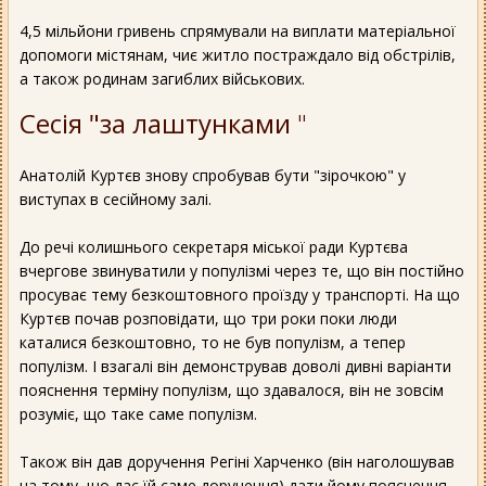
4,5 мільйони гривень спрямували на виплати матеріальної
допомоги містянам, чиє житло постраждало від обстрілів,
а також родинам загиблих військових.
Сесія "за лаштунками
"
Анатолій Куртєв знову спробував бути "зірочкою" у
виступах в сесійному залі.
До речі колишнього секретаря міської ради Куртєва
вчергове звинуватили у популізмі через те, що він постійно
просуває тему безкоштовного проїзду у транспорті. На що
Куртєв почав розповідати, що три роки поки люди
каталися безкоштовно, то не був популізм, а тепер
популізм. І взагалі він демонстрував доволі дивні варіанти
пояснення терміну популізм, що здавалося, він не зовсім
розуміє, що таке саме популізм.
Також він дав доручення Регіні Харченко (він наголошував
на тому, що дає їй саме доручення) дати йому пояснення,