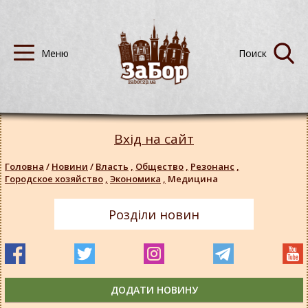
Вхід на сайт
Головна
/
Новини
/
Власть
,
Общество
,
Резонанс
,
Городское хозяйство
,
Экономика
,
Медицина
Розділи новин
ДОДАТИ НОВИНУ