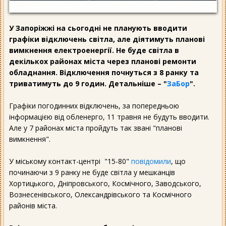
У Запоріжжі на сьогодні не планують вводити
графіки відключень світла, але діятимуть планові
вимкнення електроенергії. Не буде світла в
декількох районах міста через планові ремонти
обладнання. Відключення почнуться з 8 ранку та
триватимуть до 9 годин. Детальніше – "
ЗаБор
".
Графіки погодинних відключень, за попередньою
інформацією від обленерго, 11 травня не будуть вводити.
Але у 7 районах міста пройдуть так звані "планові
вимкнення".
У міському контакт-центрі "15-80"
повідомили
, що
починаючи з 9 ранку не буде світла у мешканців
Хортицького, Дніпровського, Космічного, Заводського,
Вознесенівського, Олександрівського та Космічного
районів міста.