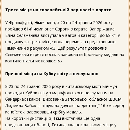
Третє місце на європейській першості з карате
У Франкфурті, Німеччина, з 20 по 24 травня 2026 року
пройшов 61-й чемпіонат Європи з карате. Запоріжанка
Еліна Сєлємєнєва виступала у ваговій категорії до 68 кг. У
поєдинку за третє місце вона перемогла представницю
Німеччини з рахунком 4:3. Цей результат дозволив
Сєлємєнєвій втретє поспіль завоювати бронзову медаль на
континентальних першостях.
Призові місця на Кубку світу з веслування
З 23 по 24 травня 2026 року в китайському місті Бачжун
проходив Кубок світу з марафонського веслування на
байдарках і каное. Вихованка Запорізької обласної ШВСМ
Людмила Бабак фінішувала другою на дистанції 16 км серед
каноїсток, завоювавши срібну медаль.
На короткій дистанції 3,4 км виступила ще одна
представниця області, Тетяна, яка посіла сьоме місце у