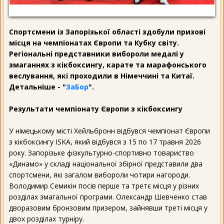
Спортсмени із Запорізької області здобули призові
місця на чемпіонатах Європи та Кубку світу.
Регіональні представники вибороли медалі у
змаганнях з кікбоксингу, карате та марафонського
веслування, які проходили в Німеччині та Китаї.
Детальніше - "
ЗаБор
".
Результати чемпіонату Європи з кікбоксингу
У німецькому місті Хейльбронн відбувся чемпіонат Європи
з кікбоксингу ISKA, який відбувся з 15 по 17 травня 2026
року. Запорізьке фізкультурно-спортивно товариство
«Динамо» у складі національної збірної представили два
спортсмени, які загалом вибороли чотири нагороди.
Володимир Семикін посів перше та третє місця у різних
розділах змагальної програми. Олександр Шевченко став
дворазовим бронзовим призером, зайнявши треті місця у
двох розділах турніру.