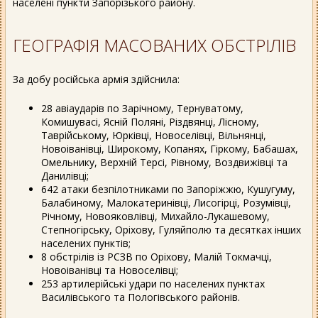
населені пункти Запорізького району.
ГЕОГРАФІЯ МАСОВАНИХ ОБСТРІЛІВ
За добу російська армія здійснила:
28 авіаударів по Зарічному, Тернуватому,
Комишувасі, Ясній Поляні, Різдвянці, Лісному,
Таврійському, Юрківці, Новоселівці, Вільнянці,
Новоіванівці, Широкому, Копанях, Гіркому, Бабашах,
Омельнику, Верхній Терсі, Рівному, Воздвижівці та
Данилівці;
642 атаки безпілотниками по Запоріжжю, Кушугуму,
Балабиному, Малокатеринівці, Лисогірці, Розумівці,
Річному, Новояковлівці, Михайло-Лукашевому,
Степногірську, Оріхову, Гуляйполю та десятках інших
населених пунктів;
8 обстрілів із РСЗВ по Оріхову, Малій Токмачці,
Новоіванівці та Новоселівці;
253 артилерійські удари по населених пунктах
Василівського та Пологівського районів.