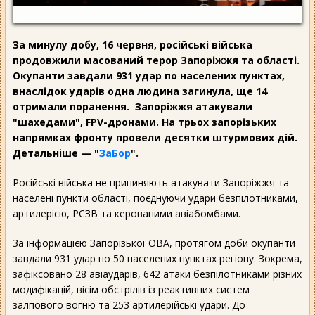
За минулу добу, 16 червня, російські війська
продовжили масований терор Запоріжжя та області.
Окупанти завдали 931 удар по населених пунктах,
внаслідок ударів одна людина загинула, ще 14
отримали поранення. Запоріжжя атакували
"шахедами", FPV-дронами. На трьох запорізьких
напрямках фронту провели десятки штурмових дій.
Детальніше — "
ЗаБор
".
Російські війська не припиняють атакувати Запоріжжя та
населені пункти області, поєднуючи удари безпілотниками,
артилерією, РСЗВ та керованими авіабомбами.
За інформацією Запорізької ОВА, протягом доби окупанти
завдали 931 удар по 50 населених пунктах регіону. Зокрема,
зафіксовано 28 авіаударів, 642 атаки безпілотниками різних
модифікацій, вісім обстрілів із реактивних систем
залпового вогню та 253 артилерійські удари. До