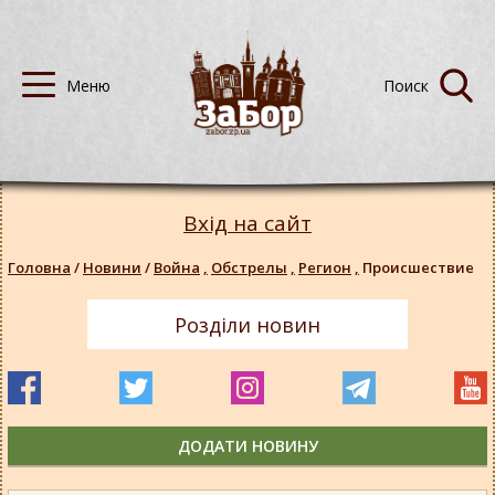
Вхід на сайт
Головна
/
Новини
/
Война
,
Обстрелы
,
Регион
,
Происшествие
Розділи новин
ДОДАТИ НОВИНУ