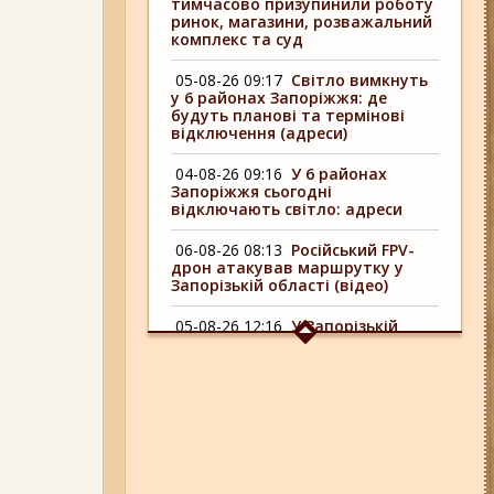
тимчасово призупинили роботу
ринок, магазини, розважальний
комплекс та суд
05-08-26 09:17
Світло вимкнуть
у 6 районах Запоріжжя: де
будуть планові та термінові
відключення (адреси)
04-08-26 09:16
У 6 районах
Запоріжжя сьогодні
відключають світло: адреси
06-08-26 08:13
Російський FPV-
дрон атакував маршрутку у
Запорізькій області (відео)
05-08-26 12:16
У Запорізькій
області ресторан оштрафували
більш ніж на 600 тисяч гривень:
що виявила податкова
06-08-26 09:14
Світло
відключать у 6 районах
Запоріжжя: де не буде
електроенергії 6 серпня