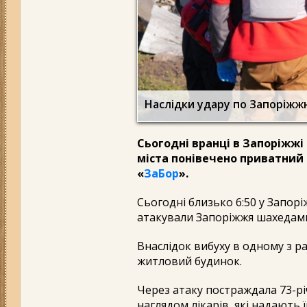
Наслідки удару по Запоріжжю
Сьогодні вранці в Запоріжжі 
міста понівечено приватний 
«
ЗаБор
».
Сьогодні близько 6:50 у Запорі
атакували Запоріжжя шахедам
Внаслідок вибуху в одному з 
житловий будинок.
Через атаку постраждала 73-рі
наглядом лікарів, які надають 