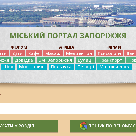
МІСЬКИЙ ПОРТАЛ ЗАПОРІЖЖЯ
ФОРУМ
АФІША
ФІРМИ
ати
Діти
Кафе
Масаж
Медцентри
Психологи
Ван
іжжя
Довідка
ЗМІ Запоріжжя
Вулиці
Транспорт
Но
Ціни
Моніторинг
Пользуха
Петиції
Машина часу
е
КАТИ У РОЗДІЛІ
ПОШУК ПО ВСЬОМУ 