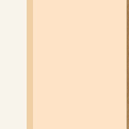
04-08-26 11:14
Що зміниться для
жителів Запоріжжя з серпня:
нові виплати, допомога ВПО та
зміни для ФОПів
01-08-26 14:10
Стали відомі
подробиці ДТП з
неповнолітньою
мотоциклісткою на Космосі в
Запоріжжі (фото, відео)
31-07-26 08:22
Щонайменше
шість вибухів і масштабна
пожежа: вночі росіяни вдарили
по Запоріжжю (фото, відео)
31-07-26 09:33
У трьох районах
Запоріжжя сьогодні
вимикатимуть світло: повний
список адрес
03-08-26 09:03
Без світла у 6
районах Запоріжжя: де 3 серпня
відбудуться планові та
термінові відключення
електроенергії