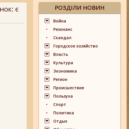
РОЗДІЛИ НОВИН
нок: є
Война
Резонанс
Скандал
Городское хозяйство
Власть
Культура
Экономика
Регион
Происшествие
Пользуха
Спорт
Политика
Отдых