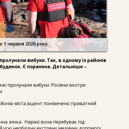
 1 червня 2026 року
пролунали вибухи. Так, в одному із районів
будинок. Є поранена. Детальніше –
жжі пролунали вибухи. Росіяни вкотре
и.
районів міста вщент понівечено приватний
чна жінка. Наразі вона перебуває під
їй усю необхідну екстрену медичну допомогу.