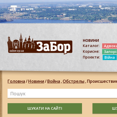
НОВИНИ
Каталог:
Адвок
Корисне:
Запор
Проекти:
Війна
Головна
/
Новини
/
Война
,
Обстрелы
,
Происшестви
ШУКАТИ НА САЙТІ
ШУ