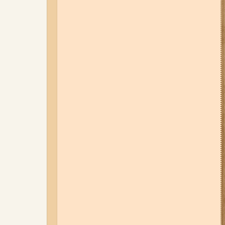
06-08-26 12:40
У ЄС з 5 серпня
змінюють правила тимчасового
захисту для українських
чоловіків
01-08-26 22:20
Росіяни
атакували Запоріжжя та
область дронами та КАБами:
загинула людина, у місті
сталася велика пожежа (фото,
відео)
06-08-26 17:11
Три заклади із
Запоріжжя стали фіналістами
української ресторанної премії
31-07-26 16:42
На карʼєрі під
Запоріжжям автомобіль
опинився під водою: що відомо
(відео)