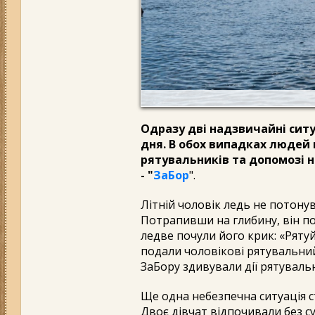
Одразу дві надзвичайні ситу
дня. В обох випадках людей
рятувальників та допомозі 
- "
ЗаБор
".
Літній чоловік ледь не потону
Потрапивши на глибину, він по
ледве почули його крик: «Ряту
подали чоловікові рятувальний
ЗаБору здивували дії рятувальн
Ще одна небезпечна ситуація с
Двоє дівчат відпочивали без с