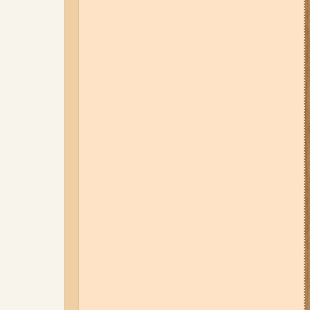
05-08-26 12:16
У Запорізькій
області ресторан оштрафували
більш ніж на 600 тисяч гривень:
що виявила податкова
06-08-26 09:14
Світло
відключать у 6 районах
Запоріжжя: де не буде
електроенергії 6 серпня
07-08-26 08:56
У п’яти районах
Запоріжжя вимикатимуть
світло: адреси
04-08-26 11:14
Що зміниться для
жителів Запоріжжя з серпня:
нові виплати, допомога ВПО та
зміни для ФОПів
01-08-26 14:10
Стали відомі
подробиці ДТП з
неповнолітньою
мотоциклісткою на Космосі в
Запоріжжі (фото, відео)
03-08-26 09:03
Без світла у 6
районах Запоріжжя: де 3 серпня