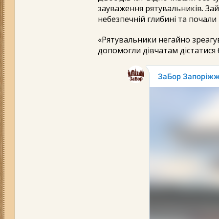
зауваження рятувальників. За
небезпечній глибині та почали
«Рятувальники негайно зреагув
допомогли дівчатам дістатися б