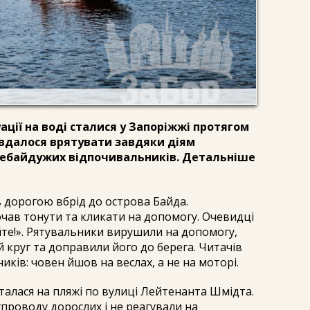
ації на воді сталися у Запоріжжі протягом
 вдалося врятувати завдяки діям
небайдужих відпочивальників. Детальніше
в дорогою вбрід до острова Байда.
чав тонути та кликати на допомогу. Очевидці
йте!». Рятувальники вирушили на допомогу,
 круг та доправили його до берега. Читачів
иків: човен йшов на веслах, а не на моторі.
талася на пляжі по вулиці Лейтенанта Шмідта.
упроводу дорослих і не реагували на