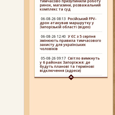
тимчасово призупинили роботу
ринок, магазини, розважальний
комплекс та суд
06-08-26 08:13
Російський FPV-
дрон атакував маршрутку у
Запорізькій області (відео)
06-08-26 12:40
У ЄС з 5 серпня
змінюють правила тимчасового
захисту для українських
чоловіків
05-08-26 09:17
Світло вимкнуть
у 6 районах Запоріжжя: де
будуть планові та термінові
відключення (адреси)
04-08-26 09:16
У 6 районах
Запоріжжя сьогодні
відключають світло: адреси
06-08-26 17:11
Три заклади із
Запоріжжя стали фіналістами
української ресторанної премії