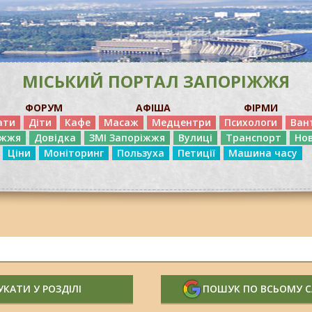
МІСЬКИЙ ПОРТАЛ ЗАПОРІЖЖЯ
ФОРУМ
АФІША
ФІРМИ
ати
Діти
Кафе
Масаж
Медцентри
Психологи
Ван
іжжя
Довідка
ЗМІ Запоріжжя
Вулиці
Транспорт
Но
Ціни
Моніторинг
Пользуха
Петиції
Машина часу
КАТИ У РОЗДІЛІ
ПОШУК ПО ВСЬОМУ 