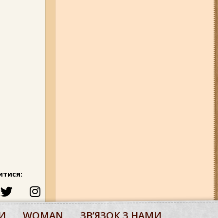
итися:
И
WOMAN
ЗВʼЯЗОК З НАМИ