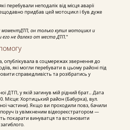
які перебували неподалік від місця аварії
ещодавно придбав цей мотоцикл і був дуже
 моментДТП, он только купил мотоцикл и
 его не далеко от места ДТП.
"
помогу
а, опублікувала в соцмережах звернення до
діїв, які могли перебувати в цьому районі під
новити справедливість та розібратись у
 ДТП, у якій загинув мій рідний брат... Дата
5:30. Місце: Хортицький район (Бабурка), вул.
жної частини). Якщо ви проходили повз, бачили
 поруч із увімкненим відеореєстратором —
жіть покарати винуватця та встановити
 загиблого.