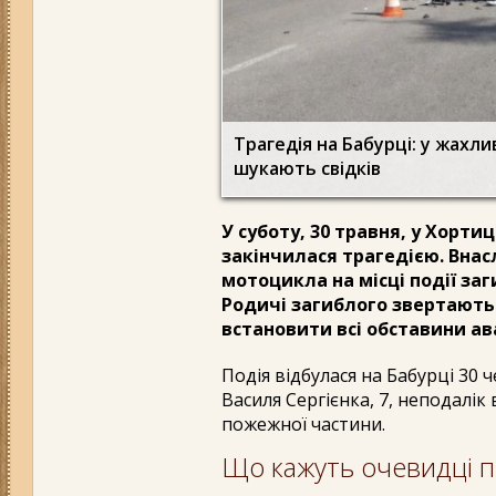
Трагедія на Бабурці: у жахли
шукають свідків
У суботу, 30 травня, у Хорт
закінчилася трагедією. Внас
мотоцикла на місці події заг
Родичі загиблого звертають
встановити всі обставини ава
Подія відбулася на Бабурці 30 
Василя Сергієнка, 7, неподалік 
пожежної частини.
Що кажуть очевидці 