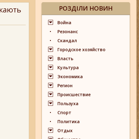
РОЗДІЛИ НОВИН
укають
Война
Резонанс
Скандал
Городское хозяйство
Власть
Культура
Экономика
Регион
Происшествие
Пользуха
Спорт
Политика
Отдых