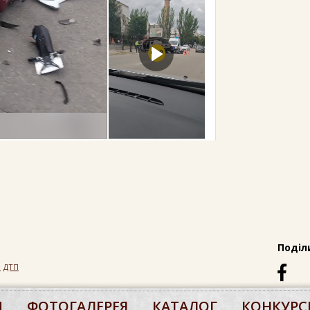
Поділ
П
дтп
М
ФОТОГАЛЕРЕЯ
КАТАЛОГ
КОНКУРС