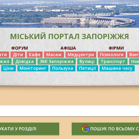
МІСЬКИЙ ПОРТАЛ ЗАПОРІЖЖЯ
ФОРУМ
АФІША
ФІРМИ
ати
Діти
Кафе
Масаж
Медцентри
Психологи
Ван
іжжя
Довідка
ЗМІ Запоріжжя
Вулиці
Транспорт
Но
Ціни
Моніторинг
Пользуха
Петиції
Машина часу
КАТИ У РОЗДІЛІ
ПОШУК ПО ВСЬОМУ 