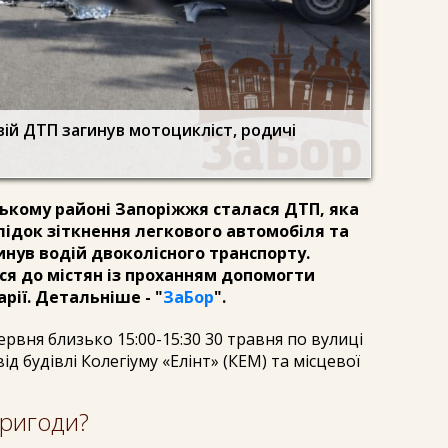
вій ДТП загинув мотоцикліст, родичі
ицькому районі Запоріжжя сталася ДТП, яка
лідок зіткнення легкового автомобіля та
инув водій двоколісного транспорту.
ся до містян із проханням допомогти
рії. Детальніше - "
ЗаБор
".
червня близько 15:00-15:30 30 травня по вулиці
від будівлі Колегіуму «Елінт» (КЕМ) та місцевої
пригоди?