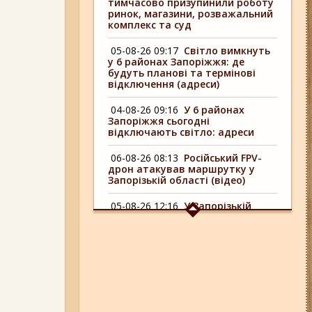
тимчасово призупинили роботу
ринок, магазини, розважальний
комплекс та суд
05-08-26 09:17
Світло вимкнуть
у 6 районах Запоріжжя: де
будуть планові та термінові
відключення (адреси)
04-08-26 09:16
У 6 районах
Запоріжжя сьогодні
відключають світло: адреси
06-08-26 08:13
Російський FPV-
дрон атакував маршрутку у
Запорізькій області (відео)
05-08-26 12:16
У Запорізькій
області ресторан оштрафували
більш ніж на 600 тисяч гривень:
що виявила податкова
06-08-26 09:14
Світло
відключать у 6 районах
Запоріжжя: де не буде
електроенергії 6 серпня