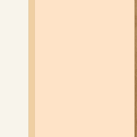
06-08-26 17:11
Три заклади із
Запоріжжя стали фіналістами
української ресторанної премії
03-08-26 09:03
Без світла у 6
районах Запоріжжя: де 3 серпня
відбудуться планові та
термінові відключення
електроенергії
01-08-26 22:20
Росіяни
атакували Запоріжжя та
область дронами та КАБами:
загинула людина, у місті
сталася велика пожежа (фото,
відео)
31-07-26 16:42
На карʼєрі під
Запоріжжям автомобіль
опинився під водою: що відомо
(відео)