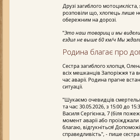
Друзі загиблого мотоцикліста, 
розповіли що, хлопець лише н
обережним на дорозі.
"
Это наш товарищ и мы видели
ездил не выше 60 км/ч Мы ждали
Родина благає про до
Сестра загиблого хлопця, Олен
всіх мешканців Запоріжжя та во
час аварії. Родина прагне вста
ситуації.
"Шукаємо очевидців смертельної
та час: 30.05.2026, з 15:00 до 1
Василя Сергієнка, 7 (біля поже
момент аварії або проїжджали
благаю, відгукніться! Допомо
справедливість", - пише сестра