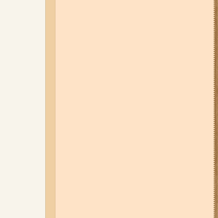
04-08-26 11:14
Що зміниться для
жителів Запоріжжя з серпня:
нові виплати, допомога ВПО та
зміни для ФОПів
01-08-26 14:10
Стали відомі
подробиці ДТП з
неповнолітньою
мотоциклісткою на Космосі в
Запоріжжі (фото, відео)
31-07-26 08:22
Щонайменше
шість вибухів і масштабна
пожежа: вночі росіяни вдарили
по Запоріжжю (фото, відео)
31-07-26 09:33
У трьох районах
Запоріжжя сьогодні
вимикатимуть світло: повний
список адрес
06-08-26 12:40
У ЄС з 5 серпня
змінюють правила тимчасового
захисту для українських
чоловіків