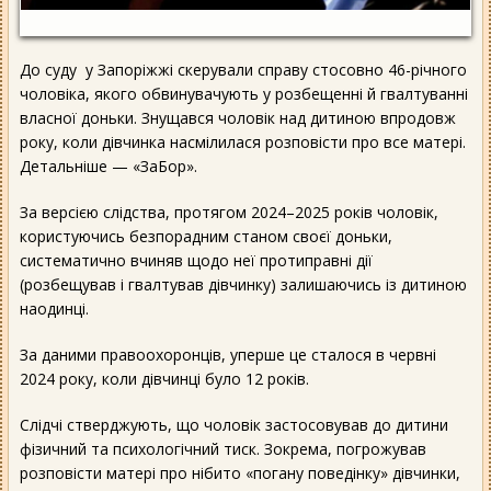
До суду у Запоріжжі скерували справу стосовно 46-річного
чоловіка, якого обвинувачують у розбещенні й гвалтуванні
власної доньки. Знущався чоловік над дитиною впродовж
року, коли дівчинка насмілилася розповісти про все матері.
Детальніше — «ЗаБор».
За версією слідства, протягом 2024–2025 років чоловік,
користуючись безпорадним станом своєї доньки,
систематично вчиняв щодо неї протиправні дії
(розбещував і гвалтував дівчинку) залишаючись із дитиною
наодинці.
За даними правоохоронців, уперше це сталося в червні
2024 року, коли дівчинці було 12 років.
Слідчі стверджують, що чоловік застосовував до дитини
фізичний та психологічний тиск. Зокрема, погрожував
розповісти матері про нібито «погану поведінку» дівчинки,