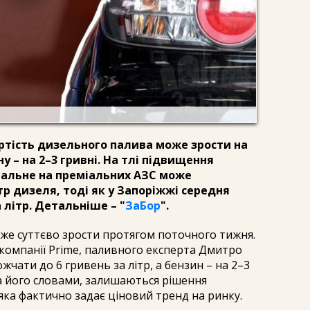
тість дизельного палива може зрости на
ну – на 2–3 гривні. На тлі підвищення
у пальне на преміальних АЗС може
тр дизеля, тоді як у Запоріжжі середня
 літр. Детальніше – "
ЗаБор
".
оже суттєво зрости протягом поточного тижня.
компанії Prime, паливного експерта Дмитро
чати до 6 гривень за літр, а бензин – на 2–3
а його словами, залишаються рішення
яка фактично задає ціновий тренд на ринку.