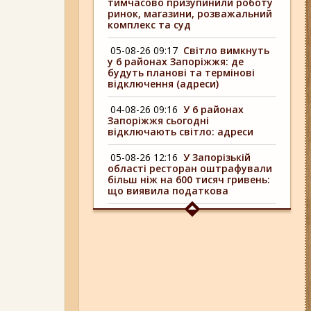
тимчасово призупинили роботу
ринок, магазини, розважальний
комплекс та суд
05-08-26 09:17
Світло вимкнуть
у 6 районах Запоріжжя: де
будуть планові та термінові
відключення (адреси)
04-08-26 09:16
У 6 районах
Запоріжжя сьогодні
відключають світло: адреси
05-08-26 12:16
У Запорізькій
області ресторан оштрафували
більш ніж на 600 тисяч гривень:
що виявила податкова
06-08-26 08:13
Російський FPV-
дрон атакував маршрутку у
Запорізькій області (відео)
06-08-26 09:14
Світло
відключать у 6 районах
Запоріжжя: де не буде
електроенергії 6 серпня