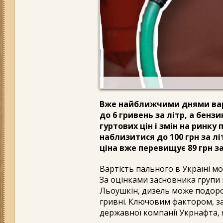
Вже найближчими днями вар
до 6 гривень за літр, а бензи
гуртових цін і змін на ринк
наблизитися до 100 грн за лі
ціна вже перевищує 89 грн за
Вартість пального в Україні м
За оцінками засновника групи 
Льоушкін, дизель може подорож
гривні. Ключовим фактором, з
державної компанії Укрнафта, 