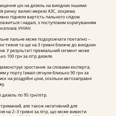
вищення цін на дизель на вихідних іншими
я ринку: великі мережі АЗС, зокрема
вно підняли вартість пального слідом.
овжиться і надалі, з поступовим коригуванням
 розповів УНІАН.
ельне пальне може подорожчати поетапно –
ні тижня та ще на 3 гривні ближче до вихідних
ня. У результаті преміальний сегмент може
о 100 грн за літр дизеля.
емонструє зростання: за словами експерта,
ям у порту Ізмаїл сягнули близько 90 грн за
ск на роздрібні ціни, оскільки автозаправні
жу.
 дизель по 95 грн/літр.
стриманий, але також негативний для
ня на 2–3 гривні за літр, що може вивести