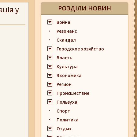
РОЗДІЛИ НОВИН
ація у
Война
Резонанс
Скандал
Городское хозяйство
Власть
Культура
Экономика
Регион
Происшествие
Пользуха
Спорт
Политика
Отдых