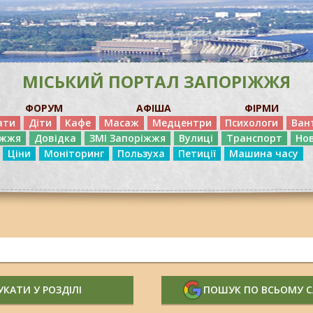
МІСЬКИЙ ПОРТАЛ ЗАПОРІЖЖЯ
ФОРУМ
АФІША
ФІРМИ
ати
Діти
Кафе
Масаж
Медцентри
Психологи
Ван
іжжя
Довідка
ЗМІ Запоріжжя
Вулиці
Транспорт
Но
Ціни
Моніторинг
Пользуха
Петиції
Машина часу
КАТИ У РОЗДІЛІ
ПОШУК ПО ВСЬОМУ 