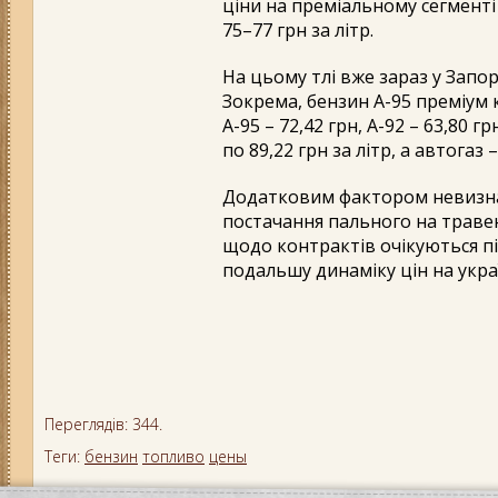
ціни на преміальному сегменті 
75–77 грн за літр.
На цьому тлі вже зараз у Запо
Зокрема, бензин А-95 преміум 
А-95 – 72,42 грн, А-92 – 63,80
по 89,22 грн за літр, а автогаз 
Додатковим фактором невизнач
постачання пального на траве
щодо контрактів очікуються пі
подальшу динаміку цін на укра
Переглядів: 344.
Теги:
бензин
топливо
цены