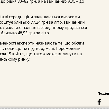
до рівня 80–82 грн, а на звичайних АЗС – до
ріжжі середні ціни залишаються високими.
коштує близько 77,24 грн за літр, звичайний
 грн. Дизельне пальне в середньому продається
– близько 48,53 грн за літр.
еності експерти називають те, що обсяги
нь поки що не підтверджені. Перемовини
сля 15 квітня, що також може вплинути на
їнському ринку.
Поділ