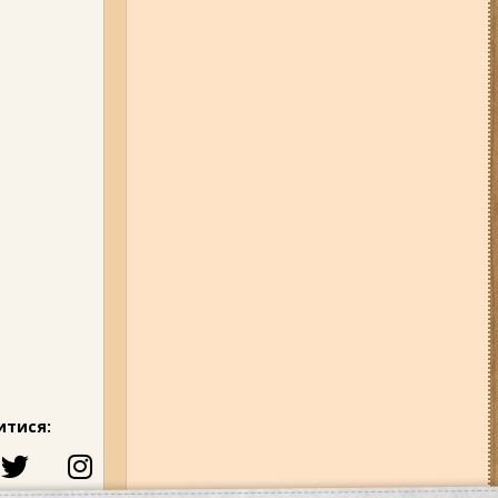
04-08-26 11:14
Що зміниться для
жителів Запоріжжя з серпня:
нові виплати, допомога ВПО та
зміни для ФОПів
01-08-26 14:10
Стали відомі
подробиці ДТП з
неповнолітньою
мотоциклісткою на Космосі в
Запоріжжі (фото, відео)
31-07-26 08:22
Щонайменше
шість вибухів і масштабна
пожежа: вночі росіяни вдарили
по Запоріжжю (фото, відео)
31-07-26 09:33
У трьох районах
Запоріжжя сьогодні
вимикатимуть світло: повний
список адрес
03-08-26 09:03
Без світла у 6
итися:
районах Запоріжжя: де 3 серпня
відбудуться планові та
термінові відключення
електроенергії