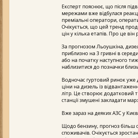
Експерт пояснює, що після під
мережами вже відбулася реакці
преміальні оператори, операти
Очікується, що цей тренд прод
цін у кілька етапів. Про це він
За прогнозом Льоушкіна, диз
приблизно на 3 гривні в середи
або на початку наступного тиж
наблизитися до позначки близьк
Водночас гуртовий ринок уже д
ціни на дизель із відвантаженн
літр. Це створює додатковий ти
станції змушені закладати мар
Вже зараз на деяких АЗС у Києві
Щодо бензину, прогноз більш 
споживачів. Очікується зростан