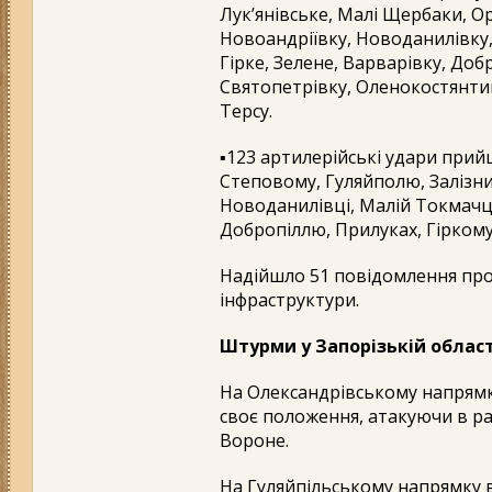
Лук’янівське, Малі Щербаки, Ор
Новоандріївку, Новоданилівку,
Гірке, Зелене, Варварівку, Доб
Святопетрівку, Оленокостянти
Терсу.
▪️123 артилерійські удари при
Степовому, Гуляйполю, Залізни
Новоданилівці, Малій Токмачці,
Добропіллю, Прилуках, Гіркому
Надійшло 51 повідомлення про
інфраструктури.
Штурми у Запорізькій област
На Олександрівському напрям
своє положення, атакуючи в р
Вороне.
На Гуляйпільському напрямку в