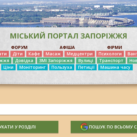
МІСЬКИЙ ПОРТАЛ ЗАПОРІЖЖЯ
ФОРУМ
АФІША
ФІРМИ
ати
Діти
Кафе
Масаж
Медцентри
Психологи
Ван
іжжя
Довідка
ЗМІ Запоріжжя
Вулиці
Транспорт
Но
Ціни
Моніторинг
Пользуха
Петиції
Машина часу
КАТИ У РОЗДІЛІ
ПОШУК ПО ВСЬОМУ 