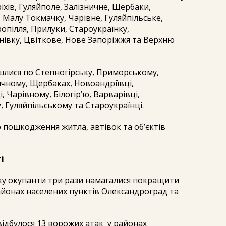
іхів, Гуляйполе, Залізничне, Щербаки,
 Малу Токмачку, Чарівне, Гуляйпільське,
ропілля, Прилуки, Староукраїнку,
нівку, Цвіткове, Нове Запоріжжя та Верхню
йшлися по Степногірську, Приморському,
чному, Щербаках, Новоандріївці,
 Чарівному, Білогір’ю, Варварівці,
, Гуляйпільському та Староукраїнці.
 пошкодження житла, автівок та об’єктів
і
ку окупанти три рази намагалися покращити
айонах населених пунктів Олександроград та
ідбулося 13 ворожих атак
у районах