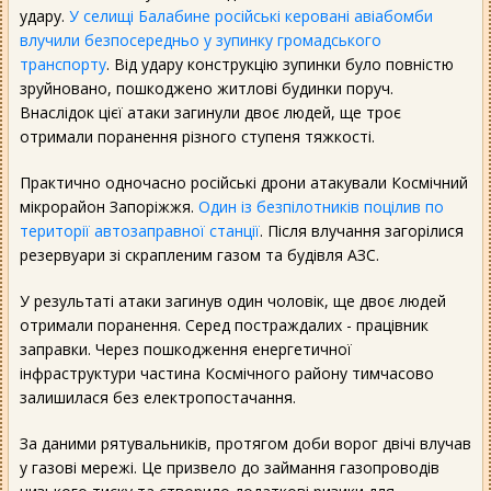
удару.
У селищі Балабине російські керовані авіабомби
влучили безпосередньо у зупинку громадського
транспорту
. Від удару конструкцію зупинки було повністю
зруйновано, пошкоджено житлові будинки поруч.
Внаслідок цієї атаки загинули двоє людей, ще троє
отримали поранення різного ступеня тяжкості.
Практично одночасно російські дрони атакували Космічний
мікрорайон Запоріжжя.
Один із безпілотників поцілив по
території автозаправної станції
. Після влучання загорілися
резервуари зі скрапленим газом та будівля АЗС.
У результаті атаки загинув один чоловік, ще двоє людей
отримали поранення. Серед постраждалих - працівник
заправки. Через пошкодження енергетичної
інфраструктури частина Космічного району тимчасово
залишилася без електропостачання.
За даними рятувальників, протягом доби ворог двічі влучав
у газові мережі. Це призвело до займання газопроводів