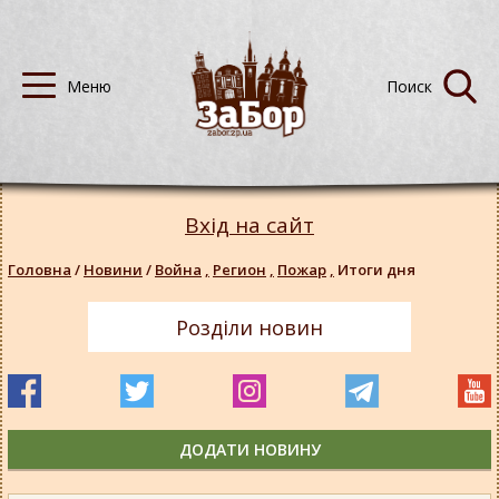
Вхід на сайт
Головна
/
Новини
/
Война
,
Регион
,
Пожар
,
Итоги дня
Розділи новин
ДОДАТИ НОВИНУ