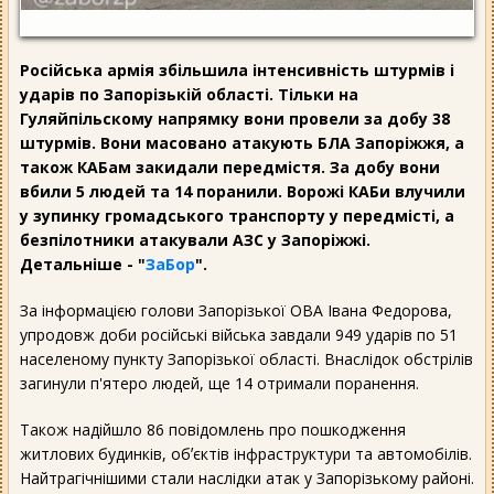
Російська армія збільшила інтенсивність штурмів і
ударів по Запорізькій області. Тільки на
Гуляйпільскому напрямку вони провели за добу 38
штурмів. Вони масовано атакують БЛА Запоріжжя, а
також КАБам закидали передмістя. За добу вони
вбили 5 людей та 14 поранили. Ворожі КАБи влучили
у зупинку громадського транспорту у передмісті, а
безпілотники атакували АЗС у Запоріжжі.
Детальніше - "
ЗаБор
".
За інформацією голови Запорізької ОВА Івана Федорова,
упродовж доби російські війська завдали 949 ударів по 51
населеному пункту Запорізької області. Внаслідок обстрілів
загинули п'ятеро людей, ще 14 отримали поранення.
Також надійшло 86 повідомлень про пошкодження
житлових будинків, обʼєктів інфраструктури та автомобілів.
Найтрагічнішими стали наслідки атак у Запорізькому районі.