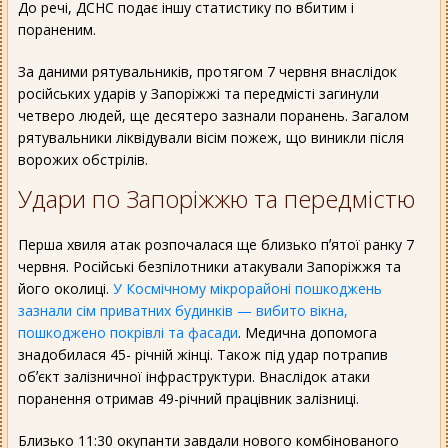
До речі, ДСНС подає іншу статистику по вбитим і
пораненим.
За даними рятувальників, протягом 7 червня внаслідок
російських ударів у Запоріжжі та передмісті загинули
четверо людей, ще десятеро зазнали поранень. Загалом
рятувальники ліквідували вісім пожеж, що виникли після
ворожих обстрілів.
Удари по Запоріжжю та передмістю
Перша хвиля атак розпочалася ще близько пʼятої ранку 7
червня. Російські безпілотники атакували Запоріжжя та
його околиці.
У Космічному мікрорайоні пошкоджень
зазнали сім приватних будинків — вибито вікна,
пошкоджено покрівлі та фасади
. Медична допомога
знадобилася 45- річній жінці. Також під удар потрапив
обʼєкт залізничної інфраструктури. Внаслідок атаки
поранення отримав 49-річний працівник залізниці.
Близько 11:30 окупанти завдали нового комбінованого