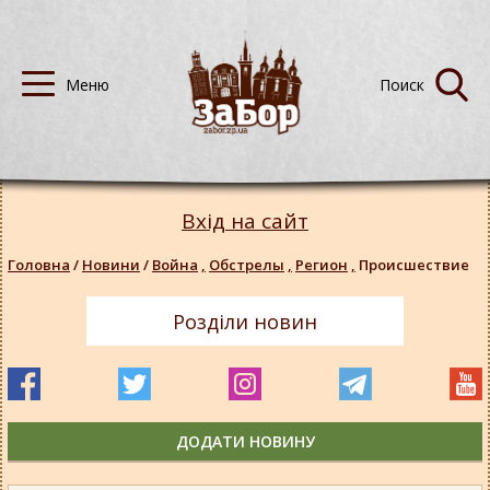
Вхід на сайт
Головна
/
Новини
/
Война
,
Обстрелы
,
Регион
,
Происшествие
Розділи новин
ДОДАТИ НОВИНУ