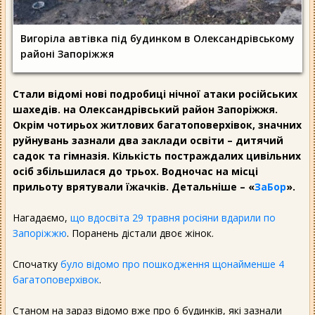
Вигоріла автівка під будинком в Олександрівському
районі Запоріжжя
Стали відомі нові подробиці нічної атаки російських
шахедів. на Олександрівський район Запоріжжя.
Окрім чотирьох житлових багатоповерхівок, значних
руйнувань зазнали два заклади освіти – дитячий
садок та гімназія. Кількість постраждалих цивільних
осіб збільшилася до трьох. Водночас на місці
прильоту врятували їжачків. Детальніше – «
ЗаБор
».
Нагадаємо,
що вдосвіта 29 травня росіяни вдарили по
Запоріжжю
. Поранень дістали двоє жінок.
Спочатку
було відомо про пошкодження щонайменше 4
багатоповерхівок
.
Станом на зараз відомо вже про 6 будинків, які зазнали