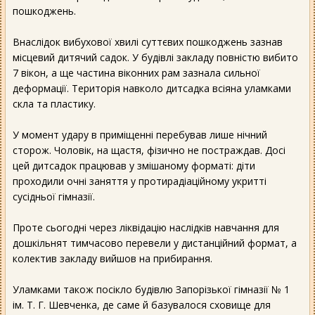
пошкоджень.
Внаслідок вибухової хвилі суттєвих пошкоджень зазнав
місцевий дитячий садок. У будівлі закладу повністю вибито
7 вікон, а ще частина віконних рам зазнала сильної
деформації. Територія навколо дитсадка всіяна уламками
скла та пластику.
У момент удару в приміщенні перебував лише нічний
сторож. Чоловік, на щастя, фізично не постраждав. Досі
цей дитсадок працював у змішаному форматі: діти
проходили очні заняття у протирадіаційному укритті
сусідньої гімназії.
Проте сьогодні через ліквідацію наслідків навчання для
дошкільнят тимчасово перевели у дистанційний формат, а
колектив закладу вийшов на прибирання.
Уламками також посікло будівлю Запорізької гімназії № 1
ім. Т. Г. Шевченка, де саме й базувалося сховище для