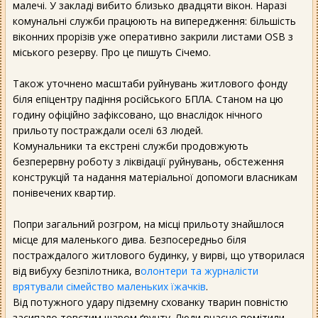
малечі. У закладі вибито близько двадцяти вікон. Наразі
комунальні служби працюють на випередження: більшість
віконних прорізів уже оперативно закрили листами OSB з
міського резерву. Про це пишуть Січемо.
Також уточнено масштаби руйнувань житлового фонду
біля епіцентру падіння російського БПЛА. Станом на цю
годину офіційно зафіксовано, що внаслідок нічного
прильоту постраждали оселі 63 людей.
Комунальники та екстрені служби продовжують
безперервну роботу з ліквідації руйнувань, обстеження
конструкцій та надання матеріальної допомоги власникам
понівечених квартир.
Попри загальний розгром, на місці прильоту знайшлося
місце для маленького дива. Безпосередньо біля
постраждалого житлового будинку, у вирві, що утворилася
від вибуху безпілотника, в
олонтери та журналісти
врятували сімейство маленьких їжачків
.
Від потужного удару підземну схованку тварин повністю
засипало товстим шаром ґрунту. Люди вчасно помітили