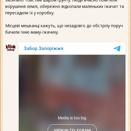
ворушіння землі, обережно відкопали маленьких їжачат та
пересадили їх у коробку.
Місцеві мешканці кажуть, що незадовго до обстрілу поруч
бачили їхню маму-їжачиху.