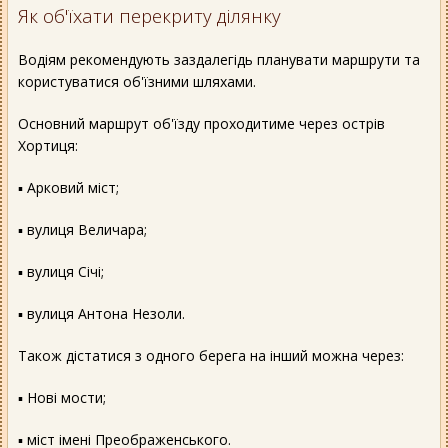
Як об'їхати перекриту ділянку
Водіям рекомендують заздалегідь планувати маршрути та
користуватися об'їзними шляхами.
Основний маршрут об'їзду проходитиме через острів
Хортиця:
▪️ Арковий міст;
▪️ вулиця Величара;
▪️ вулиця Січі;
▪️ вулиця Антона Незоли.
Також дістатися з одного берега на інший можна через:
▪️ Нові мости;
▪️ міст імені Преображенського.