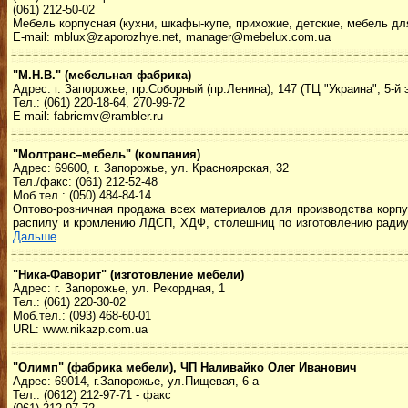
(061) 212-50-02
Мебель корпусная (кухни, шкафы-купе, прихожие, детские, мебель для
E-mail: mblux@zaporozhye.net, manager@mebelux.com.ua
"М.Н.В." (мебельная фабрика)
Адрес: г. Запорожье, пр.Соборный (пр.Ленина), 147 (ТЦ "Украина", 5-й э
Тел.: (061) 220-18-64, 270-99-72
E-mail: fabricmv@rambler.ru
"Молтранс–мебель" (компания)
Адрес: 69600, г. Запорожье, ул. Красноярская, 32
Тел./факс: (061) 212-52-48
Моб.тел.: (050) 484-84-14
Оптово-розничная продажа всех материалов для производства корп
распилу и кромлению ЛДСП, ХДФ, столешниц по изготовлению радиус
Дальше
"Ника-Фаворит" (изготовление мебели)
Адрес: г. Запорожье, ул. Рекордная, 1
Тел.: (061) 220-30-02
Моб.тел.: (093) 468-60-01
URL: www.nikazp.com.ua
"Олимп" (фабрика мебели), ЧП Наливайко Олег Иванович
Адрес: 69014, г.Запорожье, ул.Пищевая, 6-а
Тел.: (0612) 212-97-71 - факс