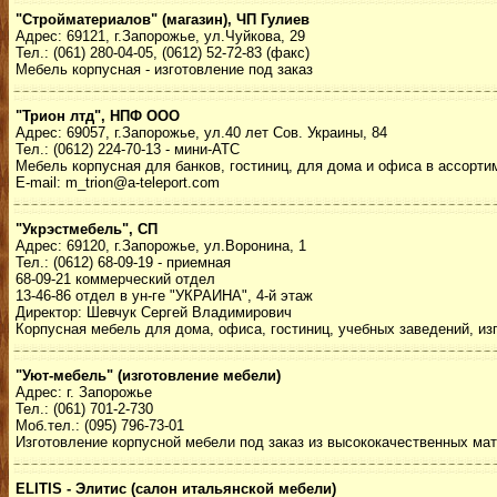
"Стройматериалов" (магазин), ЧП Гулиев
Адрес: 69121, г.Запорожье, ул.Чуйкова, 29
Тел.: (061) 280-04-05, (0612) 52-72-83 (факс)
Мебель корпусная - изготовление под заказ
"Трион лтд", НПФ ООО
Адрес: 69057, г.Запорожье, ул.40 лет Сов. Украины, 84
Тел.: (0612) 224-70-13 - мини-АТС
Мебель корпусная для банков, гостиниц, для дома и офиса в ассорти
E-mail: m_trion@a-teleport.com
"Укрэстмебель", СП
Адрес: 69120, г.Запорожье, ул.Воронина, 1
Тел.: (0612) 68-09-19 - приемная
68-09-21 коммерческий отдел
13-46-86 отдел в ун-ге "УКРАИНА", 4-й этаж
Директор: Шевчук Сергей Владимирович
Корпусная мебель для дома, офиса, гостиниц, учебных заведений, изг
"Уют-мебель" (изготовление мебели)
Адрес: г. Запорожье
Тел.: (061) 701-2-730
Моб.тел.: (095) 796-73-01
Изготовление корпусной мебели под заказ из высококачественных мат
ELITIS - Элитис (салон итальянской мебели)