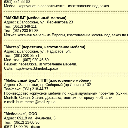
(061) 224-88-60
Мебель корпусная в ассортименте - изготовление под заказ
"MAXIMUM" (мебельный магазин)
Адрес: г.Запорожье, ул. Лермонтова 23
Тел: (0612) 349-111
Тел: (061) 233-51-35
Мягкая кожаная мебель из Европы, изготовление кухонь под заказ по
"Мастер" (перетяжка, изготовление мебели)
Адрес: г.Запорожье, ул. Радистов, 54.
Тел.: (061) 220-28-71
Моб. тел.: (067) 920-46-30
Ремонт, перетяжка, изготовление мебели.
Сайт: http://www.3dmebel.zp.ua/
"Мебельный Бум", ТПП (изготовление мебели)
Адрес: г.Запорожье, пр.Соборный (пр.Ленина)-102
Тел/факс: (061) 218-44-77
Производство корпусной мебели по индивидуальным проектам (кухни, 
Montelli, Corian, Staron. Доставка, монтаж по городу и области.
e-mail: bum-mebel@mail.zp.ua
"Мебелюкс", ООО
Адрес: 69118 ул. Чубанова, 5
Тел.: (0612) 13-00-96
(061) 13-00-95 - факс