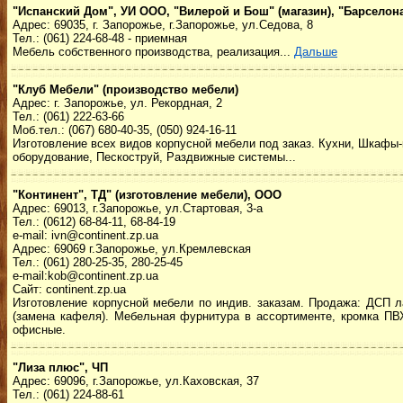
"Испанский Дом", УИ ООО, "Вилерой и Бош" (магазин), "Барселона"
Адрес: 69035, г. Запорожье, г.Запорожье, ул.Седова, 8
Тел.: (061) 224-68-48 - приемная
Мебель собственного производства, реализация...
Дальше
"Клуб Мебели" (производство мебели)
Адрес: г. Запорожье, ул. Рекордная, 2
Тел.: (061) 222-63-66
Моб.тел.: (067) 680-40-35, (050) 924-16-11
Изготовление всех видов корпусной мебели под заказ. Кухни, Шкафы-
оборудование, Пескоструй, Раздвижные системы...
"Континент", ТД" (изготовление мебели), ООО
Адрес: 69013, г.Запорожье, ул.Стартовая, 3-а
Тел.: (0612) 68-84-11, 68-84-19
e-mail: ivn@continent.zp.ua
Адрес: 69069 г.Запорожье, ул.Кремлевская
Тел.: (061) 280-25-35, 280-25-45
e-mail:kob@continent.zp.ua
Сайт: continent.zp.ua
Изготовление корпусной мебели по индив. заказам. Продажа: ДСП ла
(замена кафеля). Мебельная фурнитура в ассортименте, кромка ПВ
офисные.
"Лиза плюс", ЧП
Адрес: 69096, г.Запорожье, ул.Каховская, 37
Тел.: (061) 224-88-61