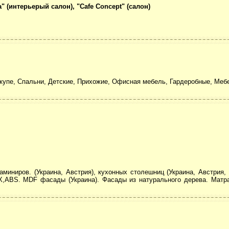
 (интерьерый салон), "Cafe Concept" (салон)
купе, Спальни, Детские, Прихожие, Офисная мебель, Гардеробные, Мебе
миниров. (Украина, Австрия), кухонных столешниц (Украина, Австрия,
Х,АВS. MDF фасады (Украина). Фасады из натурального дерева. Матра