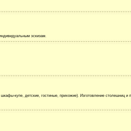
 индивидуальным эскизам.
шкафы-купе, детские, гостиные, прихожие). Изготовление столешниц и п