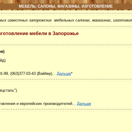
МЕБЕЛЬ: САЛОНЫ, МАГАЗИНЫ, ИЗГОТОВЛЕНИЕ
мых известных запорожских мебельных салонах, магазинах, изготови
зготовление мебели в Запорожье
ов)
йд)
01-99, (063)377-03-43 (Вайбер)...
Дальше
*
ецсталь").
товления и европейских производителей...
Дальше