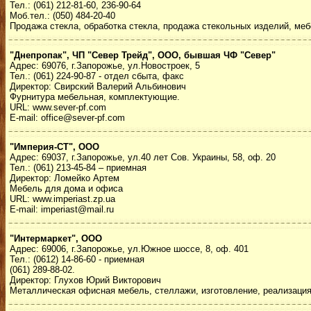
Тел.: (061) 212-81-60, 236-90-64
Моб.тел.: (050) 484-20-40
Продажа стекла, обработка стекла, продажа стекольных изделий, мебе
"Днепропак", ЧП "Север Трейд", ООО, бывшая ЧФ "Север"
Адрес: 69076, г.Запорожье, ул.Новостроек, 5
Тел.: (061) 224-90-87 - отдел сбыта, факс
Директор: Свирский Валерий Альбинович
Фурнитура мебельная, комплектующие.
URL: www.sever-pf.com
E-mail: office@sever-pf.com
"Империя-СТ", ООО
Адрес: 69037, г.Запорожье, ул.40 лет Сов. Украины, 58, оф. 20
Тел.: (061) 213-45-84 – приемная
Директор: Ломейко Артем
Мебель для дома и офиса
URL: www.imperiast.zp.ua
E-mail: imperiast@mail.ru
"Интермаркет", ООО
Адрес: 69006, г.Запорожье, ул.Южное шоссе, 8, оф. 401
Тел.: (0612) 14-86-60 - приемная
(061) 289-88-02.
Директор: Глухов Юрий Викторович
Металлическая офисная мебель, стеллажи, изготовление, реализация