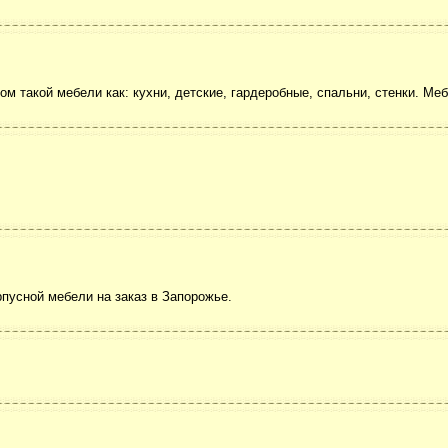
м такой мебели как: кухни, детские, гардеробные, спальни, стенки. Меб
пусной мебели на заказ в Запорожье.