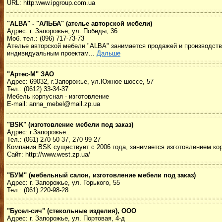
URL: http:www.ipgroup.com.ua
"ALBA" - "АЛЬБА" (ателье авторской мебели)
Адрес: г. Запорожье, ул. Победы, 36
Моб. тел.: (096) 717-73-73
Ателье авторской мебели "ALBA" занимается продажей и производство
индивидуальным проектам...
Дальше
"Артес-М" ЗАО
Адрес: 69032, г.Запорожье, ул.Южное шоссе, 57
Тел.: (0612) 33-34-37
Мебель корпусная - изготовление
E-mail: anna_mebel@mail.zp.ua
"BSK" (изготовление мебели под заказ)
Адрес: г.Запорожье..
Тел.: (061) 270-50-37, 270-99-27
Компания BSK существует с 2006 года, занимается изготовлением кор
Сайт: http://www.west.zp.ua/
"БУМ" (мебельный салон, изготовление мебели под заказ)
Адрес: г. Запорожье, ул. Горького, 55
Тел.: (061) 220-98-28
"Бусел-сич" (стекольные изделия), ООО
Адрес: г. Запорожье, ул. Портовая, 4-д