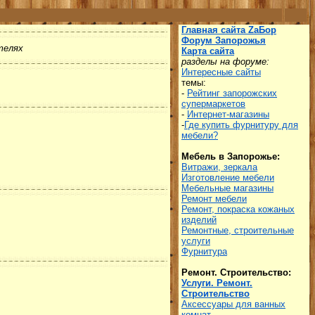
Главная сайта ZаБор
Форум Запорожья
телях
Карта сайта
разделы на форуме:
Интересные сайты
темы:
-
Рейтинг запорожских
супермаркетов
-
Интернет-магазины
-
Где купить фурнитуру для
мебели?
Мебель в Запорожье:
Витражи, зеркала
Изготовление мебели
Мебельные магазины
Ремонт мебели
Ремонт, покраска кожаных
изделий
Ремонтные, строительные
услуги
Фурнитура
Ремонт. Строительство:
Услуги. Ремонт.
Строительство
Аксессуары для ванных
комнат