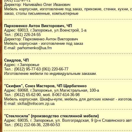
(061) 212-97-72
Директор: Наливайко Олег Иванович
Мебель корпусная, изготовление под заказ, прихожие, стенки, кухни
заказ, столы письменные, компьютерные
Пархоменко Антон Викторович, ЧП
Адрес: 69013, г.Запорожье, ул.Военстрой, 1-а
Тел.: (061) 226-24-55
Директор: Пархоменко Антон Викторович
Мебель корпусная - изготовление под заказ
E-mail: parhomenko@ua.fm
Свидлов, ЧП
Адрес: г.Запорожье
Тел.: (0612) 95-77-63 (061) 220-66-77
Изготовление мебели по индивидуальным заказам.
"Скифия", Союз Мастеров, ЧП Щербатенко
Адрес: 69068, г.Запорожье, ул.Магистральная, 100-а
Тел.: (0612) 65-62-90, моб. 8-067-614-36-98
Мебель корпусная. Шкафы-купе, мебель для детских комнат - изготовл
E-mail: skifia@infocom.zp.ua
"Стеклосила" (производство стеклянной мебели)
Адрес: 69035, г. Запорожье, ул. Волгоградская, 9 (р-н Славянского ав
Тел.: (061) 212-66-36, 228-60-53