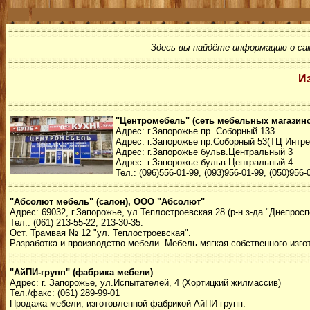
Здесь вы найдёте информацию о са
И
"Центромебель" (сеть мебельных магазин
Адрес: г.Запорожье пр. Соборный 133
Адрес: г.Запорожье пр.Соборный 53(ТЦ Интре
Адрес: г.Запорожье бульв.Центральный 3
Адрес: г.Запорожье бульв.Центральный 4
Тел.: (096)556-01-99, (093)956-01-99, (050)956-
"Абсолют мебель" (салон), ООО "Абсолют"
Адрес: 69032, г.Запорожье, ул.Теплостроевская 28 (р-н з-да "Днепросп
Тел.: (061) 213-55-22, 213-30-35.
Ост. Трамвая № 12 "ул. Теплостроевская".
Разработка и производство мебели. Мебель мягкая собственного изго
"АйПИ-групп" (фабрика мебели)
Адрес: г. Запорожье, ул.Испытателей, 4 (Хортицкий жилмассив)
Тел./факс: (061) 289-99-01
Продажа мебели, изготовленной фабрикой АйПИ групп.