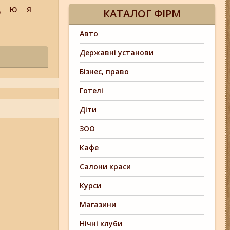
Щ
Ю
Я
КАТАЛОГ ФІРМ
Авто
Державні установи
Бізнес, право
Готелі
Діти
ЗОО
Кафе
Салони краси
Курси
Магазини
Нічні клуби