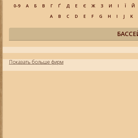
0-9
А
Б
В
Г
Ґ
Д
Е
Є
Ж
З
И
І
Ї
Й
A
B
C
D
E
F
G
H
I
J
K
БАССЕ
Показать больше фирм