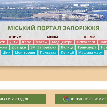
МІСЬКИЙ ПОРТАЛ ЗАПОРІЖЖЯ
ФОРУМ
АФІША
ФІРМИ
ати
Діти
Кафе
Масаж
Медцентри
Психологи
Ван
іжжя
Довідка
ЗМІ Запоріжжя
Вулиці
Транспорт
Но
Ціни
Моніторинг
Пользуха
Петиції
Машина часу
КАТИ У РОЗДІЛІ
ПОШУК ПО ВСЬОМУ 