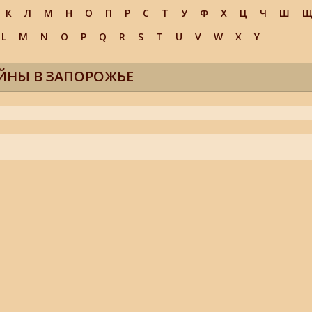
К
Л
М
Н
О
П
Р
С
Т
У
Ф
Х
Ц
Ч
Ш
L
M
N
O
P
Q
R
S
T
U
V
W
X
Y
ЙНЫ В ЗАПОРОЖЬЕ