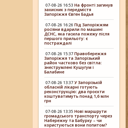
07-08-26 16:53
На фронті загинув
захисник з передмістя
Запоріжжя Євген Бадья
07-08-26 16:26
Під Запоріжжям
росіяни вдарили по машині
ДСНС, яка гасила пожежу після
першого прильоту: є
постраждалі
07-08-26 15:37
Правобережжя
Запоріжжя та Запорізький
район частково без світла:
знеструмлені Кушугум і
Балабине
07-08-26 13:37
У Запорізькій
обласній лікарні готують
реконструкцію: два проєкти
коштуватимуть понад 1,6 млн
грн
07-08-26 13:35
Нові маршрути
громадського транспорту через
Набережну та Бабурку – чи
користуються вони попитом?