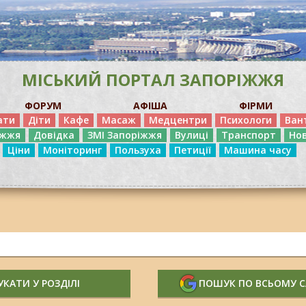
МІСЬКИЙ ПОРТАЛ ЗАПОРІЖЖЯ
ФОРУМ
АФІША
ФІРМИ
ати
Діти
Кафе
Масаж
Медцентри
Психологи
Ван
іжжя
Довідка
ЗМІ Запоріжжя
Вулиці
Транспорт
Но
Ціни
Моніторинг
Пользуха
Петиції
Машина часу
КАТИ У РОЗДІЛІ
ПОШУК ПО ВСЬОМУ 