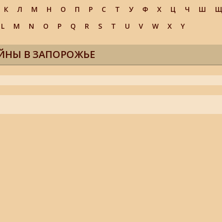
К
Л
М
Н
О
П
Р
С
Т
У
Ф
Х
Ц
Ч
Ш
L
M
N
O
P
Q
R
S
T
U
V
W
X
Y
ЙНЫ В ЗАПОРОЖЬЕ