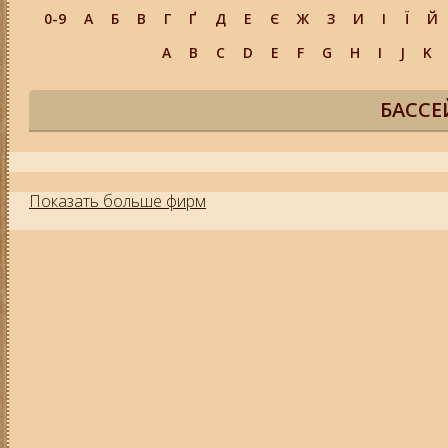
0-9
А
Б
В
Г
Ґ
Д
Е
Є
Ж
З
И
І
Ї
Й
A
B
C
D
E
F
G
H
I
J
K
БАССЕ
Показать больше фирм