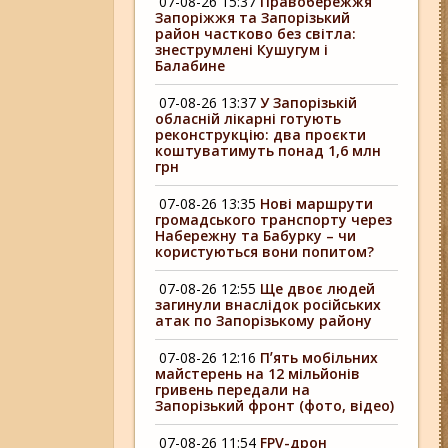
07-08-26 15:37
Правобережжя
Запоріжжя та Запорізький
район частково без світла:
знеструмлені Кушугум і
Балабине
07-08-26 13:37
У Запорізькій
обласній лікарні готують
реконструкцію: два проєкти
коштуватимуть понад 1,6 млн
грн
07-08-26 13:35
Нові маршрути
громадського транспорту через
Набережну та Бабурку – чи
користуються вони попитом?
07-08-26 12:55
Ще двоє людей
загинули внаслідок російських
атак по Запорізькому району
07-08-26 12:16
Пʼять мобільних
майстерень на 12 мільйонів
гривень передали на
Запорізький фронт (фото, відео)
07-08-26 11:54
FPV-дрон