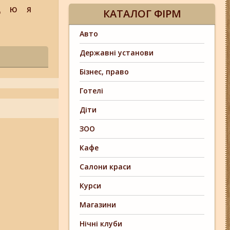
Щ
Ю
Я
КАТАЛОГ ФІРМ
Авто
Державні установи
Бізнес, право
Готелі
Діти
ЗОО
Кафе
Салони краси
Курси
Магазини
Нічні клуби