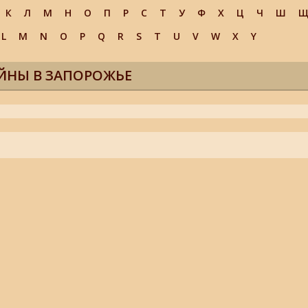
К
Л
М
Н
О
П
Р
С
Т
У
Ф
Х
Ц
Ч
Ш
L
M
N
O
P
Q
R
S
T
U
V
W
X
Y
ЙНЫ В ЗАПОРОЖЬЕ