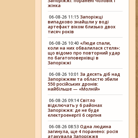
Запоріжжі: поранені чоловік і
жінка
06-08-26 11:15
Запоріжці
випадково знайшли у воді
артефакт віком близько двох
тисяч років
06-08-26 10:40
«Люди спали,
коли на них обвалилася стеля»:
що відомо про повторний удар
по багатоповерхівці в
Запоріжжі
06-08-26 10:01
За десять діб над
Запоріжжям та областю збили
550 російських дронів:
найбільше — «Молній»
06-08-26 09:14
Світло
відключать у 6 районах
Запоріжжя: де не буде
електроенергії 6 серпня
06-08-26 08:53
Одна людина
загинула, ще 4 поранено: росія
атакувала Запоріжжя