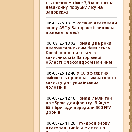
стягнення майже 3,5 млн грн за
незаконну порубку лісу на
Запоріжжі
06-08-26 13:15
Росіяни атакували
знову АЗС у Запоріжжі: виникла
пожежа (відео)
06-08-26 13:02
Понад два роки
вважався зниклим безвісти: у
Києві попрощаються із
захисником із Запорізької
області Олександром Паніним
06-08-26 12:40
У ЄС з 5 серпня
змінюють правила тимчасового
захисту для українських
чоловіків
06-08-26 12:18
Понад 7 млн грн
на зброю для фронту: бійцям
65-ї бригади передали 300 FPV-
дронів
06-08-26 11:28
FPV-дрон знову
атакував цивільне авто на