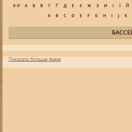
0-9
А
Б
В
Г
Ґ
Д
Е
Є
Ж
З
И
І
Ї
Й
A
B
C
D
E
F
G
H
I
J
K
БАССЕ
Показать больше фирм