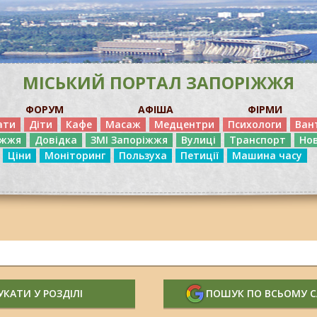
МІСЬКИЙ ПОРТАЛ ЗАПОРІЖЖЯ
ФОРУМ
АФІША
ФІРМИ
ати
Діти
Кафе
Масаж
Медцентри
Психологи
Ван
іжжя
Довідка
ЗМІ Запоріжжя
Вулиці
Транспорт
Но
Ціни
Моніторинг
Пользуха
Петиції
Машина часу
КАТИ У РОЗДІЛІ
ПОШУК ПО ВСЬОМУ 