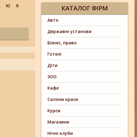
Щ
Ю
Я
КАТАЛОГ ФІРМ
Авто
Державні установи
Бізнес, право
Готелі
Діти
ЗОО
Кафе
Салони краси
Курси
Магазини
Нічні клуби