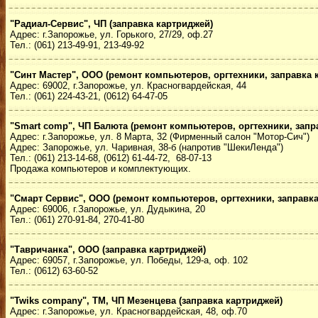
"Радиал-Сервис", ЧП (заправка картриджей)
Адрес: г.Запорожье, ул. Горького, 27/29, оф.27
Тел.: (061) 213-49-91, 213-49-92
"Синт Мастер", ООО (ремонт компьютеров, оргтехники, заправка 
Адрес: 69002, г.Запорожье, ул. Красногвардейская, 44
Тел.: (061) 224-43-21, (0612) 64-47-05
"Smart comp", ЧП Балюта (ремонт компьютеров, оргтехники, запр
Адрес: г.Запорожье, ул. 8 Марта, 32 (Фирменный салон "Мотор-Сич")
Адрес: Запорожье, ул. Чаривная, 38-б (напротив "ШекиЛенда")
Тел.: (061) 213-14-68, (0612) 61-44-72, 68-07-13
Продажа компьютеров и комплектующих.
"Смарт Сервис", ООО (ремонт компьютеров, оргтехники, заправка
Адрес: 69006, г.Запорожье, ул. Дудыкина, 20
Тел.: (061) 270-91-84, 270-41-80
"Тавричанка", ООО (заправка картриджей)
Адрес: 69057, г.Запорожье, ул. Победы, 129-а, оф. 102
Тел.: (0612) 63-60-52
"Twiks company", ТМ, ЧП Мезенцева (заправка картриджей)
Адрес: г.Запорожье, ул. Красногвардейская, 48, оф.70