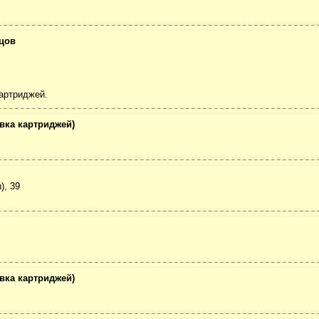
цов
картриджей.
вка картриджей)
), 39
вка картриджей)