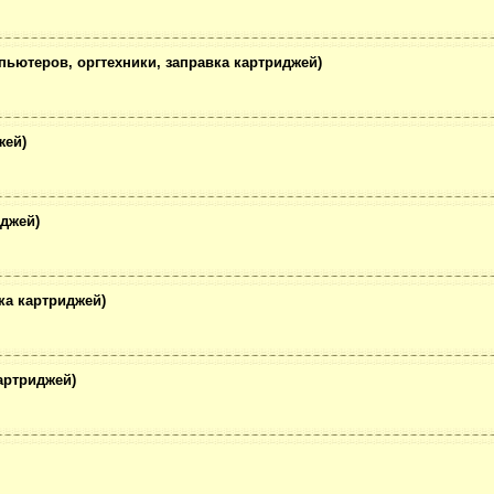
пьютеров, оргтехники, заправка картриджей)
жей)
иджей)
ка картриджей)
артриджей)