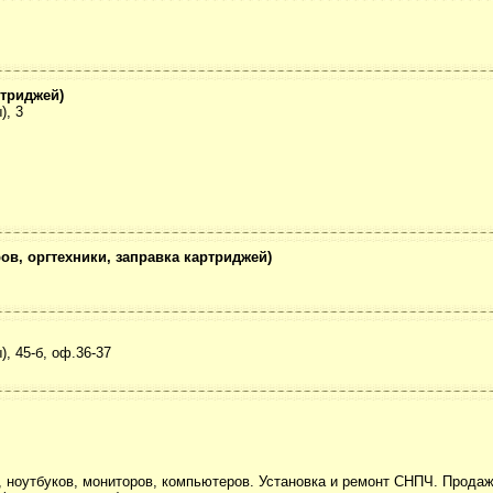
ртриджей)
), 3
в, оргтехники, заправка картриджей)
, 45-б, оф.36-37
, ноутбуков, мониторов, компьютеров. Установка и ремонт СНПЧ. Продаж