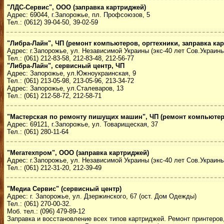
"ЛДС-Сервис", ООО (заправка картриджей)
Адрес: 69044, г.Запорожье, пл. Профсоюзов, 5
Тел.: (0612) 39-04-50, 39-02-59
"Либра-Лайн", ЧП (ремонт компьютеров, оргтехники, заправка ка
Адрес: г.Запорожье, ул. Независимой Украины (экс-40 лет Сов.Украины
Тел.: (061) 212-83-58, 212-83-48, 212-56-77
"Либра-Лайн", сервисный центр, ЧП
Адрес: Запорожье, ул.Южноукраинская, 9
Тел.: (061) 213-05-98, 213-05-96, 213-34-72
Адрес: Запорожье, ул.Сталеваров, 13
Тел.: (061) 212-58-72, 212-58-71
"Мастерская по ремонту пишущих машин", ЧП (ремонт компьютеро
Адрес: 69121, г.Запорожье, ул. Товарищеская, 37
Тел.: (061) 280-11-64
"Мегатехпром", ООО (заправка картриджей)
Адрес: г.Запорожье, ул. Независимой Украины (экс-40 лет Сов.Украины)
Тел.: (061) 212-31-20, 212-39-49
"Медиа Сервис" (сервисный центр)
Адрес: г. Запорожье, ул. Дзержинского, 67 (ост. Дом Одежды)
Тел.: (061) 270-00-32.
Моб. тел.: (096) 479-89-12
Заправка и восстановление всех типов картриджей. Ремонт принтеров