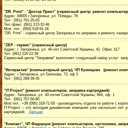
"DR. Print" - "Доктор Принт" (сервисный центр: ремонт компьюте
Адрес: 69005 г.Запорожье, ул. Победы, 79
Тел.: (061) 701-25-03
Тел./факс: (061) 213-32-46
Моб. тел.: (050) 518-91-18
"DR. Print" - сервисный центр Запорожья по заправке и ремонту лазе
"ZEP - сервис" (сервисный центр)
Адрес: г. Запорожье, ул. 40-лет Советской Украины, 41. Офис 317
Тел: (061) 220-22-39
Сервисный центр "Заправим" выполняет следующий набор услуг: запр
"Интерактив" (компьютерный центр), ЧП Кузнецова (ремонт комп
Адрес: г.Запорожье, ул.Грязнова, 73, оф.3
Тел.: (061) 289-39-35
"IT-Project" (ремонт компьютеров, заправка картриджей)
Адрес: Запорожье, ул. 40-летия Советской Украины, 86б, оф. 1
Тел.: (061) 707-56-80
Моб.тел.: +38 (095) 318-71-58 - руководитель отдела по работе с кор
IT-Project – это молодая динамичная компания уже несколько лет 
картриджей...
Дальше
"Компакт", ЧП Фидорцов (ремонт компьютеров, оргтехники, запр