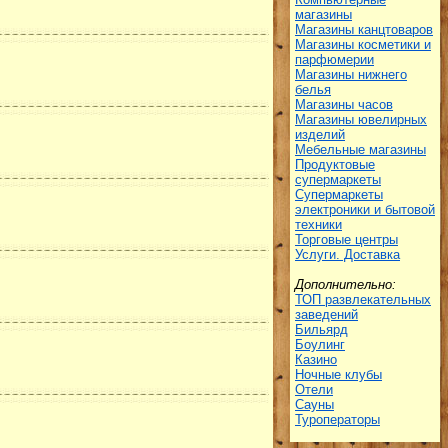
магазины
Магазины канцтоваров
Магазины косметики и
парфюмерии
Магазины нижнего
белья
Магазины часов
Магазины ювелирных
изделий
Мебельные магазины
Продуктовые
супермаркеты
Супермаркеты
электроники и бытовой
техники
Торговые центры
Услуги. Доставка
Дополнительно:
ТОП развлекательных
заведений
Бильярд
Боулинг
Казино
Ночные клубы
Отели
Сауны
Туроператоры