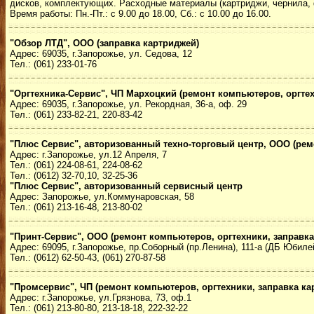
дисков, комплектующих. Расходные материалы (картриджи, чернила, 
Время работы: Пн.-Пт.: с 9.00 до 18.00, Сб.: с 10.00 до 16.00.
"Обзор ЛТД", ООО (заправка картриджей)
Адрес: 69035, г.Запорожье, ул. Седова, 12
Тел.: (061) 233-01-76
"Оргтехника-Сервис", ЧП Мархоцкий (ремонт компьютеров, оргтех
Адрес: 69035, г.Запорожье, ул. Рекордная, 36-а, оф. 29
Тел.: (061) 233-82-21, 220-83-42
"Плюс Сервис", авторизованный техно-торговый центр, ООО (рем
Адрес: г.Запорожье, ул.12 Апреля, 7
Тел.: (061) 224-08-61, 224-08-62
Тел.: (0612) 32-70,10, 32-25-36
"Плюс Сервис", авторизованный сервисный центр
Адрес: Запорожье, ул.Коммунаровская, 58
Тел.: (061) 213-16-48, 213-80-02
"Принт-Сервис", ООО (ремонт компьютеров, оргтехники, заправка
Адрес: 69095, г.Запорожье, пр.Соборный (пр.Ленина), 111-а (ДБ Юбиле
Тел.: (0612) 62-50-43, (061) 270-87-58
"Промсервис", ЧП (ремонт компьютеров, оргтехники, заправка ка
Адрес: г.Запорожье, ул.Грязнова, 73, оф.1
Тел.: (061) 213-80-80, 213-18-18, 222-32-22