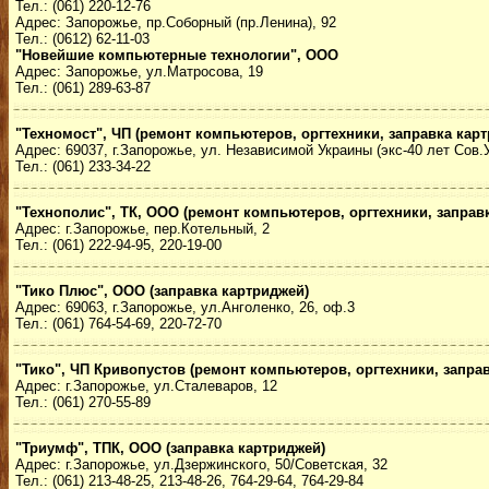
Тел.: (061) 220-12-76
Адрес: Запорожье, пр.Соборный (пр.Ленина), 92
Тел.: (0612) 62-11-03
"Новейшие компьютерные технологии", ООО
Адрес: Запорожье, ул.Матросова, 19
Тел.: (061) 289-63-87
"Техномост", ЧП (ремонт компьютеров, оргтехники, заправка кар
Адрес: 69037, г.Запорожье, ул. Независимой Украины (экс-40 лет Сов.У
Тел.: (061) 233-34-22
"Технополис", ТК, ООО (ремонт компьютеров, оргтехники, заправ
Адрес: г.Запорожье, пер.Котельный, 2
Тел.: (061) 222-94-95, 220-19-00
"Тико Плюс", ООО (заправка картриджей)
Адрес: 69063, г.Запорожье, ул.Анголенко, 26, оф.3
Тел.: (061) 764-54-69, 220-72-70
"Тико", ЧП Кривопустов (ремонт компьютеров, оргтехники, запра
Адрес: г.Запорожье, ул.Сталеваров, 12
Тел.: (061) 270-55-89
"Триумф", ТПК, ООО (заправка картриджей)
Адрес: г.Запорожье, ул.Дзержинского, 50/Советская, 32
Тел.: (061) 213-48-25, 213-48-26, 764-29-64, 764-29-84