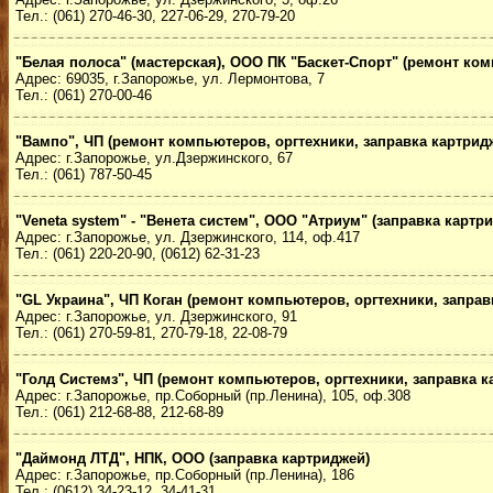
Тел.: (061) 270-46-30, 227-06-29, 270-79-20
"Белая полоса" (мастерская), ООО ПК "Баскет-Спорт" (ремонт ком
Адрес: 69035, г.Запорожье, ул. Лермонтова, 7
Тел.: (061) 270-00-46
"Вампо", ЧП (ремонт компьютеров, оргтехники, заправка картрид
Адрес: г.Запорожье, ул.Дзержинского, 67
Тел.: (061) 787-50-45
"Veneta system" - "Венета систем", ООО
"Атриум" (заправка картр
Адрес: г.Запорожье, ул. Дзержинского, 114, оф.417
Тел.: (061) 220-20-90, (0612) 62-31-23
"GL Украина", ЧП Коган
(ремонт компьютеров, оргтехники, заправ
Адрес: г.Запорожье, ул. Дзержинского, 91
Тел.: (061) 270-59-81, 270-79-18, 22-08-79
"Голд Системз", ЧП (ремонт компьютеров, оргтехники, заправка к
Адрес: г.Запорожье, пр.Соборный (пр.Ленина), 105, оф.308
Тел.: (061) 212-68-88, 212-68-89
"Даймонд ЛТД", НПК, ООО (заправка картриджей)
Адрес: г.Запорожье, пр.Соборный (пр.Ленина), 186
Тел.: (0612) 34-23-12, 34-41-31