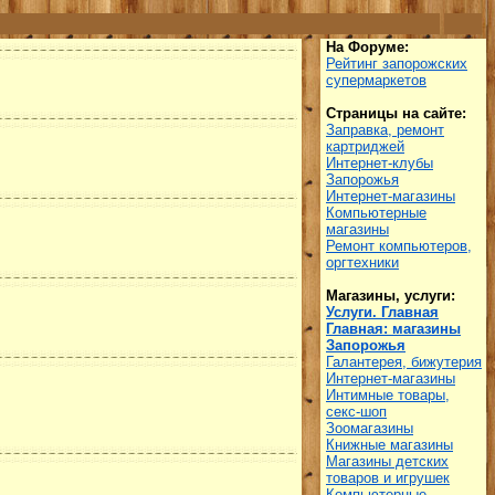
На Форуме:
Рейтинг запорожских
супермаркетов
Страницы на сайте:
Заправка, ремонт
картриджей
Интернет-клубы
Запорожья
Интернет-магазины
Компьютерные
магазины
Ремонт компьютеров,
оргтехники
Магазины, услуги:
Услуги. Главная
Главная: магазины
Запорожья
Галантерея, бижутерия
Интернет-магазины
Интимные товары,
секс-шоп
Зоомагазины
Книжные магазины
Магазины детских
товаров и игрушек
Компьютерные