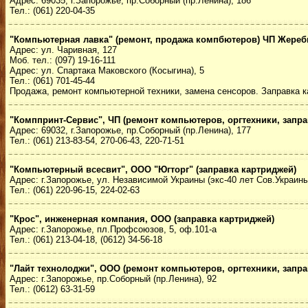
Адрес: 69035, г.Запорожье, пр.Соборный (пр.Ленина), 186
Тел.: (061) 220-04-35
"Компьютерная лавка" (ремонт, продажа компбютеров) ЧП Жереб
Адрес: ул. Чаривная, 127
Моб. тел.: (097) 19-16-111
Адрес: ул. Спартака Маковского (Косыгина), 5
Тел.: (061) 701-45-44
Продажа, ремонт компьютерной техники, замена сенсоров. Заправка 
"Комппринт-Сервис", ЧП (ремонт компьютеров, оргтехники, запра
Адрес: 69032, г.Запорожье, пр.Соборный (пр.Ленина), 177
Тел.: (061) 213-83-54, 270-06-43, 220-71-51
"Компьютерный всесвит", ООО "Югторг" (заправка картриджей)
Адрес: г.Запорожье, ул. Независимой Украины (экс-40 лет Сов.Украины
Тел.: (061) 220-96-15, 224-02-63
"Крос", инженерная компания, ООО (заправка картриджей)
Адрес: г.Запорожье, пл.Профсоюзов, 5, оф.101-а
Тел.: (061) 213-04-18, (0612) 34-56-18
"Лайт технолоджи", ООО (ремонт компьютеров, оргтехники, запра
Адрес: г.Запорожье, пр.Соборный (пр.Ленина), 92
Тел.: (0612) 63-31-59