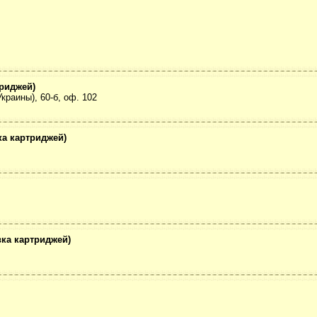
триджей)
краины), 60-б, оф. 102
ка картриджей)
вка картриджей)