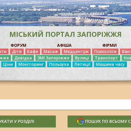
МІСЬКИЙ ПОРТАЛ ЗАПОРІЖЖЯ
ФОРУМ
АФІША
ФІРМИ
ати
Діти
Кафе
Масаж
Медцентри
Психологи
Ван
іжжя
Довідка
ЗМІ Запоріжжя
Вулиці
Транспорт
Но
Ціни
Моніторинг
Пользуха
Петиції
Машина часу
КАТИ У РОЗДІЛІ
ПОШУК ПО ВСЬОМУ 