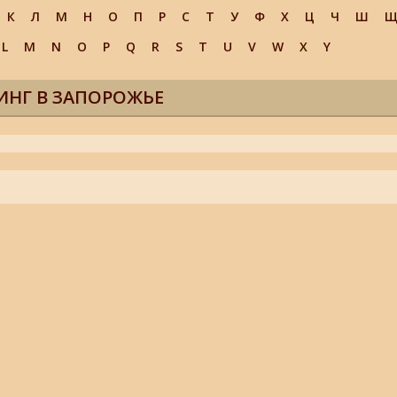
К
Л
М
Н
О
П
Р
С
Т
У
Ф
Х
Ц
Ч
Ш
L
M
N
O
P
Q
R
S
T
U
V
W
X
Y
ИНГ В ЗАПОРОЖЬЕ