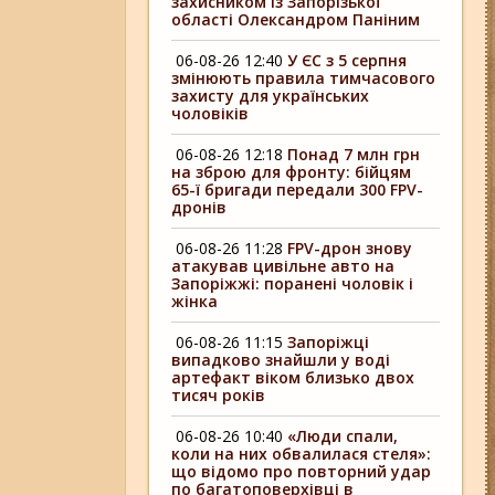
захисником із Запорізької
області Олександром Паніним
06-08-26 12:40
У ЄС з 5 серпня
змінюють правила тимчасового
захисту для українських
чоловіків
06-08-26 12:18
Понад 7 млн грн
на зброю для фронту: бійцям
65-ї бригади передали 300 FPV-
дронів
06-08-26 11:28
FPV-дрон знову
атакував цивільне авто на
Запоріжжі: поранені чоловік і
жінка
06-08-26 11:15
Запоріжці
випадково знайшли у воді
артефакт віком близько двох
тисяч років
06-08-26 10:40
«Люди спали,
коли на них обвалилася стеля»:
що відомо про повторний удар
по багатоповерхівці в