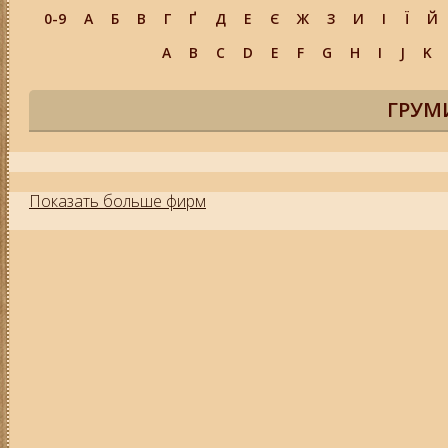
0-9
А
Б
В
Г
Ґ
Д
Е
Є
Ж
З
И
І
Ї
Й
A
B
C
D
E
F
G
H
I
J
K
ГРУМ
Показать больше фирм