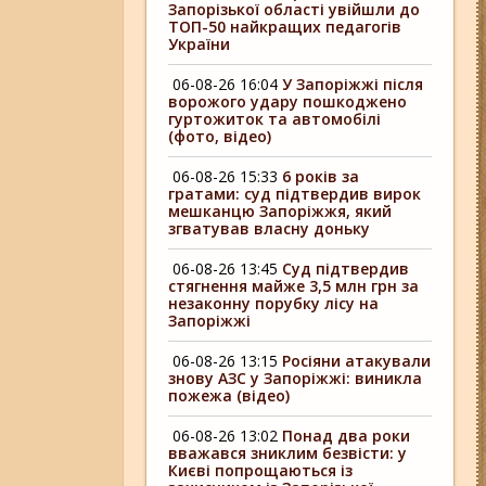
Запорізької області увійшли до
ТОП-50 найкращих педагогів
України
06-08-26 16:04
У Запоріжжі після
ворожого удару пошкоджено
гуртожиток та автомобілі
(фото, відео)
06-08-26 15:33
6 років за
гратами: суд підтвердив вирок
мешканцю Запоріжжя, який
згватував власну доньку
06-08-26 13:45
Суд підтвердив
стягнення майже 3,5 млн грн за
незаконну порубку лісу на
Запоріжжі
06-08-26 13:15
Росіяни атакували
знову АЗС у Запоріжжі: виникла
пожежа (відео)
06-08-26 13:02
Понад два роки
вважався зниклим безвісти: у
Києві попрощаються із