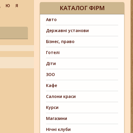
Щ
Ю
Я
КАТАЛОГ ФІРМ
Авто
Державні установи
Бізнес, право
Готелі
Діти
ЗОО
Кафе
Салони краси
Курси
Магазини
Нічні клуби